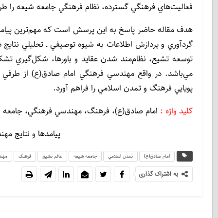
فعاليت‌هاي فرهنگي گسترده، نظام فرهنگي جامعه شيعه را طر
هدف مقاله حاضر پاسخ به اين پرسش است که مهم‌ترين پيامده
گردآوري و پردازش اطلاعات به شيوه توصيفي ـ تحليلي نتايج
توسعه تشيع، نظام‌مند شدن عقايد و باورها، شکل‌گيري ت
مي‌باشد. در واقع مهندسي فرهنگي امام صادق(ع) از طرفي 
پويايي فرهنگ و تمدن اسلامي را فراهم آورد.
كليد واژه :
امام صادق(ع)، فرهنگ، مهندسي فرهنگي، جامعه 
پيامدها و نتايج مه
امام صادق(ع)
تمدن اسلامي
جامعه شيعه
عالم تشیع
فرهنگ
مهند
به اشتراک گذاری