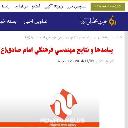
سرویس بازار
رپورتاژ آگهی
آرشیو
دربارۀ ما
ارتباط ب
یکشنبه - 2026/08/09
عناوین اخبار
بسته خب
خانه
پیشخان
پيامدها و نتايج مهندسي فرهنگي امام صادق(ع)
پيامدها و نتايج مهندسي فرهنگي امام صادق(ع)
تاریخ انتشار:
2014/11/09 - 1:12 ب.ظ