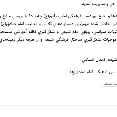
احي و مديريت نمايد.
ا و نتايج مهندسي فرهنگي امام صادق(ع) چه بود؟ با بررسي منابع و
 ذيل حاصل شد: مهم‌ترين دستاوردهاي تلاش و فعاليت امام صادق(ع)،
شکيلات سياسي، پويايي فقه شيعي و شکل‌گيري نظام آموزشي منسجم
موجبات شکل‌گيري ساختار فرهنگي شيعه و از طرف ديگر زمينه‌هاي
شيعه، تمدن اسلامي.
ندسي فرهنگي امام صادق(ع)
سي فرهنگي