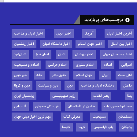
برچسب‌های پربازدید
آخرین اخبار ادیان
آمریکا
اخبار ادیان
اخبار ادیان و مذاهب
اخبار بین الملل
اخبار جهان اسلام
اخبار دانشگاه ادیان
اخبار زرتشتیان
اخبار مسیحیان جهان
اخبار یهودیان
ادیان
ادیان نیوز
ادیان‌نیوز
اسرائیل
اسلام
اسلام ستیزی
اسلام هراسی
اسلام و مسیحیت
اهل سنت
ایران
جهان اسلام
حقوق بشر
خانه
خبر دینی
داعش
دانشگاه ادیان و مذاهب
دین
دین و سیاست
دین و کرونا
ردنا
رهبر انقلاب
رژیم صهیونیستی
زرتشتیان ایران
سید ابوالحسن نواب
طالبان در افغانستان
عربستان سعودی
فلسطین
مسلمانان
مسیحیت
معرفی کتاب
مهم ترین اخبار دینی جهان
واتیکان
پاپ فرانسیس
کرونا
کلیسا