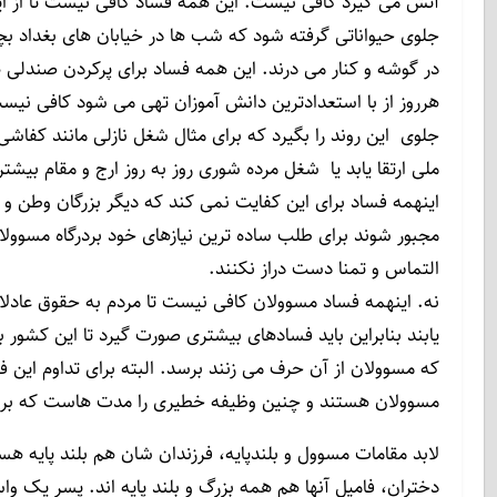
آتش می گیرد کافی نیست. این همه فساد کافی نیست تا از ا
جلوی حیواناتی گرفته شود که شب ها در خیابان های بغداد ب
در گوشه و کنار می درند. این همه فساد برای پرکردن صندلی
هرروز از با استعدادترین دانش آموزان تهی می شود کافی نیست
جلوی این روند را بگیرد که برای مثال شغل نازلی مانند کفاش
ملی ارتقا یابد یا شغل مرده شوری روز به روز ارج و مقام بیشتر
اینهمه فساد برای این کفایت نمی کند که دیگر بزرگان وطن و
مجبور شوند برای طلب ساده ترین نیازهای خود بردرگاه مسوولان
التماس و تمنا دست دراز نکنند.
نه. اینهمه فساد مسوولان کافی نیست تا مردم به حقوق عاد
یابند بنابراین باید فسادهای بیشتری صورت گیرد تا این کشور
که مسوولان از آن حرف می زنند برسد. البته برای تداوم این ف
مسوولان هستند و چنین وظیفه خطیری را مدت هاست که بر ع
لابد مقامات مسوول و بلندپایه، فرزندان شان هم بلند پایه ه
دختران، فامیل آنها هم همه بزرگ و بلند پایه اند. پسر یک وا