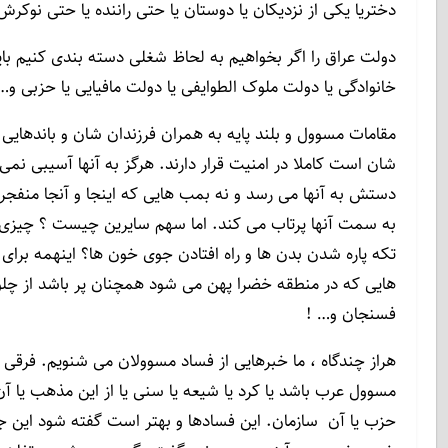
دختریا یکی از نزدیکان یا دوستان یا حتی راننده یا حتی نوکرش
دولت عراق را اگر بخواهیم به لحاظ شغلی دسته بندی کنیم ب
خانوادگی یا دولت ملوک الطوایفی یا دولت مافیایی یا حزبی و…
مقامات مسوول و بلند پایه به همران فرزندان شان و باندهایی 
شان است کاملا در امنیت قرار دارند. هرگز به آنها آسیبی نم
دستش به آنها می رسد و نه بمب هایی که اینجا و آنجا منفجر
به سمت آنها پرتاب می کند. اما سهم سایرین چیست ؟ چیزی
تکه پاره شدن بدن ها و راه افتادن جوی خون ها؟ اینهمه برای
هایی که در منطقه خضرا پهن می شود همچنان پر باشد از چلو
فسنجان و… !
هراز چندگاه ، ما خبرهایی از فساد مسوولان می شنویم. فرقی 
مسوول عرب باشد یا کرد یا شیعه یا سنی یا از این مذهب یا آن
حزب یا آن سازمان. این فسادها و بهتر است گفته شود این جر