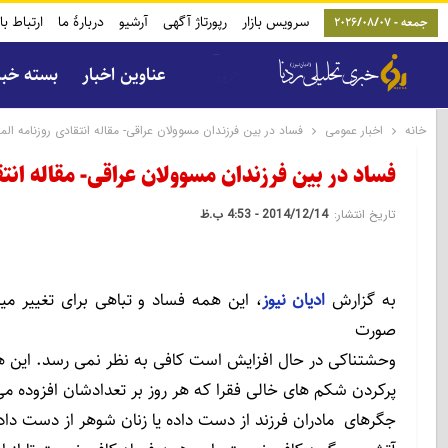
سرویس بازار
رپورتاژ آگهی
آرشیو
دربارۀ ما
ارتباط با
جمعه - 2026/08/07
عناوین اخبار
بسته خب
خانه
اخبار عمومی
فساد در بین فرزندان مسوولان عراقی- مقاله انتقادی روزنامه ال
فساد در بین فرزندان مسوولان عراقی- مقاله انت
تاریخ انتشار:
2014/12/14 - 4:53 ب.ظ
به گزارش
ادیان نیوز
، این همه فساد و تباهی برای تغییر می
صورت
وحشتناکی در حال افزایش است کافی به نظر نمی رسد. این ه
پرکردن شکم های خالی فقرا که هر روز بر تعدادشان افزوده می
جگرهای مادران فرزند از دست داده یا زنان شوهر از دست داد