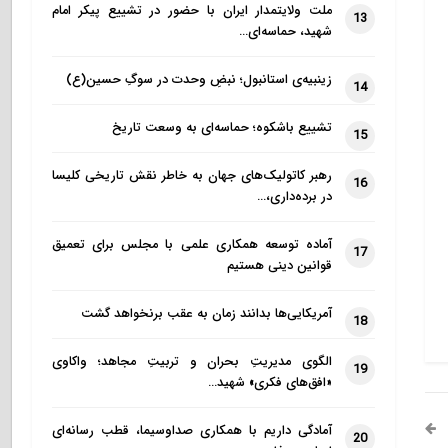
ملت ولایتمدار ایران با حضور در تشییع پیکر امام
13
شهید، حماسه‌ای…
زینبیه‌ی استانبول؛ نبضِ وحدت در سوگِ حسین(ع)
14
تشییع باشکوه؛ حماسه‌ای به وسعت تاریخ
15
رهبر کاتولیک‌های جهان به خاطر نقش تاریخی کلیسا
16
در برده‌داری،…
آماده توسعه همکاری علمی با مجلس برای تعمیق
17
قوانین دینی هستیم
آمریکایی‌ها بدانند زمان به عقب برنخواهد گشت
18
الگوی مدیریتِ بحران و تربیتِ مجاهد؛ واکاوی
19
«افق‌های فکری» شهید…
آمادگی داریم با همکاری صداوسیما، قطب رسانه‌ای
20