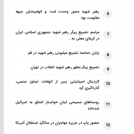
رهبر شهید محور وحدت امت و الهام‌بخش جبهه
6
مقاومت بود
مراسم تشییع پیکر رهبر شهید جمهوری اسلامی ایران
7
در کربلای معلی به…
پایان حماسه تشییع میلیونی رهبر شهید در قم
8
تشییع پیکر مطهر رهبر شهید انقلاب در تهران
9
کاردینال اسپانیایی پس از اتهامات تجاوز جنسی،
10
کناره‌گیری کرد
روستاهای مسیحی لبنان خواستار الحاق به اسرائیل
11
شده‌اند
حضور پاپ در جزیره مهاجران در سالگرد استقلال آمریکا
12