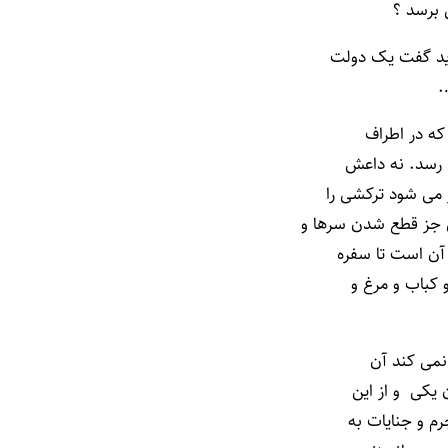
 برسد ؟
اید گفت یک دولت
.
که در اطراف
ی رسد. نه داعش
 می شود ترکشی را
 جز قطع شدن سرها و
 آن است تا سفره
 کباب و مرغ و
نمی کند آن
 یکی و از این
م و جنایات به