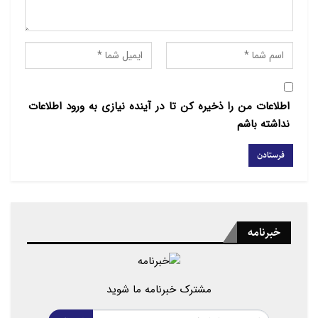
از خداوند متعال، سلامتی و موفقیت آن‌جناب، شکوفایی و
بهروزی پیروان حضرت مسیح (ع) و برقراری صلح و آرامش
در سراسر جهان را مسئلت دارم.
سید ابراهیم رئیسی
اطلاعات من را ذخیره کن تا در آینده نیازی به ورود اطلاعات
نداشته باشم
رئیس جمهوری اسلامی ایران
خبرنامه
مشترک خبرنامه ما شوید