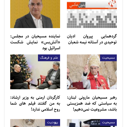
گردهمایی پیروان ادیان توحیدی در آستانه نیمه شعبان
گردهمایی پیروان ادیان
نماینده مسیحیان در مجلس:
نماینده مسیحیان در مجلس: «آتش‌بس» نمایش
توحیدی در آستانه نیمه شعبان
«آتش‌بس» نمایش شکست
شکست اسرائیل…
اسرائیل بود
مسیحیت
علم و فرهنگ
عیسی مسیح (ع)، پیامبر صلح و دوستی و کیش و آیین
ایشان سرشار از مهرورزی، صبر و ایستادگی در برابر ظلم و
کمک به محرومان و مظلومان است. تفکر و تأمل در
خصایص والای حضرت عیسی بن مریم (ع) و بررسی و به
کارگیری شیوه و سلوک زندگی آن حضرت و تمامی انبیاء
رهبر مسیحیان مارونی لبنان:
کارگردان ارمنی به وزیر ارشاد:
به سیاستی که ضد همزیستی
به من گفتند فیلم های شما
الهی، می‌تواند راه‌گشای مسیر امروز بشر به سوی کمال
باشد، مشروعیت نمی‌دهیم!
روح اسلامی ندارد!
باشد.
مسیحیت
یهودیت
همان‌گونه که اطلاع دارید، امروزه چالش‌های متعددی