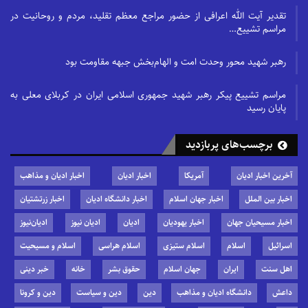
تقدیر آیت الله اعرافی از حضور مراجع معظم تقلید، مردم و روحانیت در
مراسم تشییع…
رهبر شهید محور وحدت امت و الهام‌بخش جبهه مقاومت بود
مراسم تشییع پیکر رهبر شهید جمهوری اسلامی ایران در کربلای معلی به
پایان رسید
برچسب‌های پربازدید
آخرین اخبار ادیان
آمریکا
اخبار ادیان
اخبار ادیان و مذاهب
اخبار بین الملل
اخبار جهان اسلام
اخبار دانشگاه ادیان
اخبار زرتشتیان
اخبار مسیحیان جهان
اخبار یهودیان
ادیان
ادیان نیوز
ادیان‌نیوز
اسرائیل
اسلام
اسلام ستیزی
اسلام هراسی
اسلام و مسیحیت
اهل سنت
ایران
جهان اسلام
حقوق بشر
خانه
خبر دینی
داعش
دانشگاه ادیان و مذاهب
دین
دین و سیاست
دین و کرونا