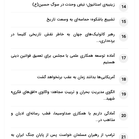
زینبیه‌ی استانبول؛ نبضِ وحدت در سوگِ حسین(ع)
این جوانان می گویند، از شما صمیمانه خواهش می کنیم
14
در مراجعت به تهران از جانب ما روی ایشان را ببوسید و
تشییع باشکوه؛ حماسه‌ای به وسعت تاریخ
15
بگویید دلمان برایشان بسیار تنگ شده است و این که
رهبر کاتولیک‌های جهان به خاطر نقش تاریخی کلیسا در
ایشان صخره ای بود که در تمام طول جنگ به آن اتکا کرده
16
برده‌داری،…
بودیم.
آماده توسعه همکاری علمی با مجلس برای تعمیق قوانین دینی
17
در مراجعت به تهران نماینده ارامنه تهران و شمال به
هستیم
صورت ویژه به دیدار سردار رفته و خواسته جوانان ارمنی
شهر حلب را اجابت کرده است. در این دیدار سردار نماینده
آمریکایی‌ها بدانند زمان به عقب برنخواهد گشت
18
ارامنه را در آغوش گرفته و با هیجان خاصی از آن دوران یاد
الگوی مدیریتِ بحران و تربیتِ مجاهد؛ واکاوی «افق‌های فکری»
19
می کند.
شهید…
آری، ده ها هزار نفر اکنون دلتنگ سردار هستند و یاد و
آمادگی داریم با همکاری صداوسیما، قطب رسانه‌ای ادیان و
20
خاطره او را زنده نگه خواهند داشت.
مذاهب در…
یاد و خاطره اشخاص نیکوکار قرین رحمت باد.
ترامپ از رهبران مسلمان خواست پس از پایان جنگ ایران به
21