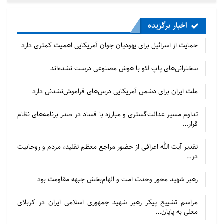
غمگین نبود در حالیکه وی در حلب و خارج از آن و در
اخبار برگزیده
ارتفاعات لاذقیه همچون شیر به مبارزه با تروریست ها
پرداخت و نیروهای ارتشی و مردم بیگناه را که در دام آنها
حمایت از اسرائیل برای یهودیان جوان آمریکایی اهمیت کمتری دارد
افتاده بوده رها ساخت.
سخنرانی‌های پاپ لئو با هوش مصنوعی درست نشده‌اند
تاریخ گواه آن است که فرزندان شجاع و ایثارگر ضامن تدوام
ملت ایران برای دشمن آمریکایی درس‌های فراموش‌نشدنی دارد
حیات ملت ها و کشورها هستند. ما به عنوان ملتی با تاریخ
طولانی به از خودگذشتگی های پادشاهان، سرداران،
تداوم مسیر عدالت‌گستری و مبارزه با فساد در صدر برنامه‌های نظام
قرار…
حاکمان و عالمان روحانی خود مباهات می کنیم. کسانیکه
زندگی خود را فدای ارزشهای روحانی و باورهای ملت خود
تقدیر آیت الله اعرافی از حضور مراجع معظم تقلید، مردم و روحانیت
کرده اند میراث دار جاودانگی شده اند. جاودانه است کسی
در…
که با ایمان زندگی و تلاش کرده وحیات خود را وقف دفاع از
رهبر شهید محور وحدت امت و الهام‌بخش جبهه مقاومت بود
حقوق میهن و مردمش می کند. حیات قهرمانانی که با
چنین ایمانی زندگی و تلاش کرده اند ستونی استوار برای
مراسم تشییع پیکر رهبر شهید جمهوری اسلامی ایران در کربلای
معلی به پایان…
هستی بوده است.