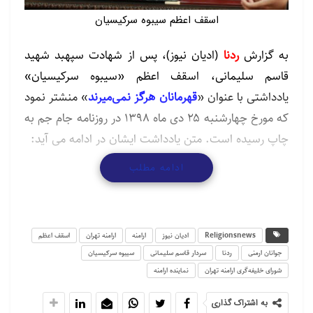
اسقف اعظم سیبوه سرکیسیان
به گزارش
ردنا
(ادیان نیوز)، پس از شهادت سپهبد شهید
قاسم سلیمانی، اسقف اعظم «سیبوه سرکیسیان»
یادداشتی با عنوان «
قهرمانان هرگز نمی‌میرند
» منشتر نمود
که مورخ چهارشنبه ۲۵ دی ماه ۱۳۹۸ در روزنامه جام جم به
چاپ رسیده است. متن یادداشت ایشان در ادامه می آید:
ادامه مطلب
در آغاز سال جدید و نخستین روزهای دهه جدید، در
زمانیکه انسان ها با امیدهایی تازه در حال لذت بردن از
لحظات شاد این ایام بودند سردار قاسم سلیمانی یکی از
فرزندان سلحشور، قهرمان، متواضع و با درایت سپاه
Religionsnews
ادیان نیوز
ارامنه
ارامنه تهران
اسقف اعظم
پاسداران انقلاب اسلامی به همراه جمعی از همرزمانش در
جوانان ارمنی
ردنا
سردار قاسم سلیمانی
سیبوه سرکیسیان
شورای خلیفه‌گری ارامنه تهران
نماینده ارامنه
نتیجه اقدام جنایتکارانه و ناجوانمردانه آمریکا به شهادت
رسید.
به اشتراک گذاری