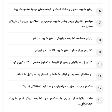
برای نسل های آینده تبدیل خواهد شد. وی با شهادت
رهبر شهید محور وحدت امت و الهام‌بخش جبهه مقاومت بود
6
جاودانه شد زیرا مرگ شهدا به معنای جاودانگی آن ها
است و شهدا با اخلاص ترین فرزندان یک ملت بشمار می
مراسم تشییع پیکر رهبر شهید جمهوری اسلامی ایران در کربلای
7
آیند.
معلی به…
چه پراحساس و آموزنده است واقعه ای که چندی پیش از
پایان حماسه تشییع میلیونی رهبر شهید در قم
8
آن مطلع شدم.
تشییع پیکر مطهر رهبر شهید انقلاب در تهران
9
چند ماه پیش از این در نشستی در ایروان که جوانانی از
کشورهای مختلف و از جمله سوریه، لبنان و ایران نیز در
کاردینال اسپانیایی پس از اتهامات تجاوز جنسی، کناره‌گیری کرد
10
آن شرکت داشتند جوانان شهر حلب به دکتر کارن خانلری
روستاهای مسیحی لبنان خواستار الحاق به اسرائیل شده‌اند
نماینده ارامنه تهران و شمال در مجلس شورای اسلامی
11
نزدیک شده و از او درباره سردار قاسم سلیمانی می پرسند.
حضور پاپ در جزیره مهاجران در سالگرد استقلال آمریکا
12
دکتر کارن خانلری پاسخ می دهند، او را از نزدیک زیارت
ملت ولایتمدار ایران با حضور در تشییع پیکر امام شهید،
13
نکرده ام اما وصف شجاعت و مهربانی او را بسیار شنیده
حماسه‌ای…
ام.