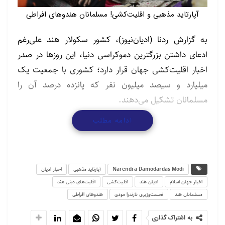
آپارتاید مذهبی و اقلیت‌کشی! مسلمانان هندوهای افراطی
به گزارش ردنا (ادیان‌نیوز)، کشور سکولار هند علی‌رغم
ادعای داشتن بزرگترین دموکراسی دنیا، این روزها در صدر
اخبار اقلیت‌کشی جهان قرار دارد؛ کشوری با جمعیت یک
میلیارد و سیصد میلیون نفر که پانزده درصد آن را
مسلمانان تشکیل می‌دهند.
ادامه مطلب
مسلمانانی که هربار طعمه گرایشات متعصبانه هندوهای
تندرو (هندوتوا) بوده‌اند؛ یکی از این اتفاقات به کشتار
مسلمانان گجرات در سال ۲۰۰۲ باز‌می‌گردد، جرقه شروع
این حادثه از مقصر دانستن مسلمانان در پی آتش‌سوزی
Narendra Damodardas Modi
آپارتاید مذهبی
اخبار ادیان
قطار حامل ۵۹ هندو زده شد، اتهامی که بعدا نه تنها ثابت
اخبار جهان اسلام
ادیان هند
اقلیت‌کشی
اقلیت‌های دینی هند
مسلمانان هند
نخست‌وزیری نارندرا مودی
هندوهای افراطی
نشد، بلکه مسلمانان نیز بیگناه دانسته شدند ولی همین
یک اشتباه کوچک به کشته‌شدن حدود ۱۰۰۰ نفر در این
به اشتراک گذاری