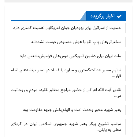
شده تا افرادی که از نظر دولت هندتابعیت هندی ندارند
(مسلمانان) طی ۱۲۰ روز در دادگاه موسوم به دادگاه خارجی
اخبار برگزیده
تابعیت خود را اثبات کنند.
حمایت از اسرائیل برای یهودیان جوان آمریکایی اهمیت کمتری دارد
این قانون بطور قطع ناقض اصول برابری تصریح شده در
سخنرانی‌های پاپ لئو با هوش مصنوعی درست نشده‌اند
قانون اساسی سکولار دولت هند بوده و زمینه را برای سلب
تابعیت ۲۰۰ میلیون مسلمان هندی به بهانه مهاجر بودن و
ملت ایران برای دشمن آمریکایی درس‌های فراموش‌نشدنی دارد
تبدیل کشور پلورال و متکثری چون هند به یک ملت
تداوم مسیر عدالت‌گستری و مبارزه با فساد در صدر برنامه‌های نظام
یک‌دست و البته تندور‌ی هندو آماده خواهد کرد.
قرار…
پایان پیام/م
تقدیر آیت الله اعرافی از حضور مراجع معظم تقلید، مردم و روحانیت
در…
رهبر شهید محور وحدت امت و الهام‌بخش جبهه مقاومت بود
مراسم تشییع پیکر رهبر شهید جمهوری اسلامی ایران در کربلای
معلی به پایان…