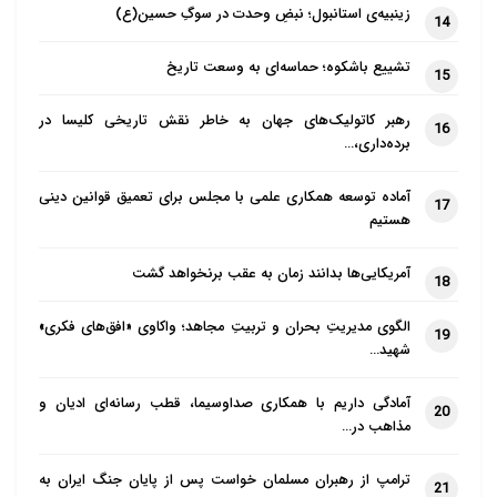
زینبیه‌ی استانبول؛ نبضِ وحدت در سوگِ حسین(ع)
الهی به بیت‌المقدس توجه داشتند و رسالت پیامبر(ص)
14
که همسو با رسالت انبیای پیشین بود، متمایز‌‌ شدن از
تشییع باشکوه؛ حماسه‌ای به وسعت تاریخ
15
مشرکان را ـ ‌که کعبه، مکان مقدسِ بت‌هایشان بود‌ ـ ایجاب
می‌کرد؛ اما لجاجت و خرده‌گیری‌های آزار دهنده یهود و انکار
رهبر کاتولیک‌های جهان به خاطر نقش تاریخی کلیسا در
16
برده‌داری،…
شدید رسالت آن حضرت، رسول اکرم(ص) را بر آن داشت
تا علاوه بر تفاوت‌های آیین دین اسلام با یهودیت و
آماده توسعه همکاری علمی با مجلس برای تعمیق قوانین دینی
17
مسیحیت، چه در قلمرو جهان‌شناسی و چه احکام عملی،
هستیم
مسلمانان را به عنوان امتی مستقل از یهودیان، معرفی کند
آمریکایی‌ها بدانند زمان به عقب برنخواهد گشت
18
و روی خود را از قبله آنان ـ که نشانه سوء استفاده‌های
تبلیغاتیشان بود ـ بگرداند؛ همچنان‌که خداوند می‌فرماید:
الگوی مدیریتِ بحران و تربیتِ مجاهد؛ واکاوی «افق‌های فکری»
19
شهید…
«ما به هر سو گردانیدن رویت در آسمان را می‌بینیم و …
.»
آمادگی داریم با همکاری صداوسیما، قطب رسانه‌ای ادیان و
20
مذاهب در…
گروه‌های مخالف تغییر قبله
ترامپ از رهبران مسلمان خواست پس از پایان جنگ ایران به
21