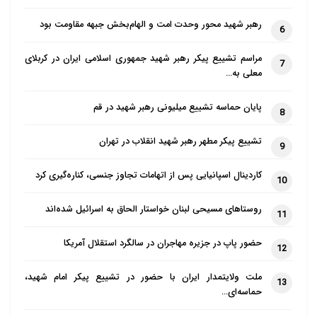
مکه
رهبر شهید محور وحدت امت و الهام‌بخش جبهه مقاومت بود
6
نماد خداگرایی: کعبه، قدیمی‌ترین مرکز توحید و
مراسم تشییع پیکر رهبر شهید جمهوری اسلامی ایران در کربلای
7
خداشناسی بر روی زمین و نماد وحدت در پرستش و
معلی به…
آفرینش است که از آدم(ع) تا خاتم(ص) به سوی یک خدا
پایان حماسه تشییع میلیونی رهبر شهید در قم
8
گرویدند و تأکیدی بر این است که اسلام، یگانه آیین
برگزیده پس از ارسال آخرین فرستاده و نیز سمبل بازگشت
تشییع پیکر مطهر رهبر شهید انقلاب در تهران
9
همه انسان‌ها در هر جا و مکانی به سوی خداست.
کاردینال اسپانیایی پس از اتهامات تجاوز جنسی، کناره‌گیری کرد
10
نمازی که رو به سوی کعبه اقامه می‌شود، باعث تجدید
روستاهای مسیحی لبنان خواستار الحاق به اسرائیل شده‌اند
خاطره ایثارگری و شرک‌ستیزی حضرت ابراهیم خلیل(ع)
11
است، تا بدین وسیله تنفر از کفر و شرک پیوسته در دل‌ها
حضور پاپ در جزیره مهاجران در سالگرد استقلال آمریکا
12
زنده بماند و مسلمانان لحظه‏‌ای از ابراز نفرت و برائت از
کافران و مشرکان غافل نباشند.
ملت ولایتمدار ایران با حضور در تشییع پیکر امام شهید،
13
حماسه‌ای…
۳. تعیین مرزهای اعتقادی مسلمانان: پیروان همه ادیان