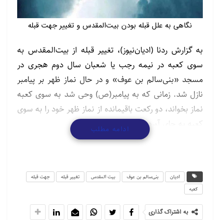
نگاهی به علل قبله بودن بیت‌المقدس و تغییر جهت قبله
به گزارش ردنا (ادیان‌نیوز)، تغییر قبله از بیت‌المقدس به
سوی کعبه در نیمه رجب یا شعبان سال دوم هجری در
مسجد «بنی‌سالم بن عوف» و در حال نماز ظهر بر پیامبر
نازل شد. زمانی که به پیامبر(ص) وحی شد به سوی کعبه
نماز بخواند، دو رکعت باقی‏مانده از نماز ظهر خود را به سوی
کعبه به جای آوردند.
ادامه مطلب
پیامبر اکرم(ص) پیش از هجرت، ایامی که در مکه معظمه
حضور داشتند، نمازهای خویش را به سمت بیت المقدس
می‌خواندند.
ادیان
بنی‌سالم بن عوف
بیت المقدس
تغییر قبله
جهت قبله
کعبه
برخی گفته‌اند پیامبر(ص) در مکه طوری می‌ایستاد که کعبه
به اشتراک گذاری
میان وی و بیت‌المقدس قرار می‌گرفت و در واقع کعبه و