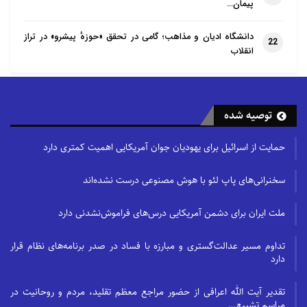
۱. یهودیان: چون آنان «نسخ» در احکام را جایز
پیمان…
نمی‌دانستند و برای احکام، ابدیت قائل بودند، فکر
دانشگاه ادیان و مذاهب؛ گامی در تحقق «حوزهٔ پیشرو» در تراز
می‌کردند بیت‌المقدس، قبله همیشگی مسلمانان خواهد
22
انقلاب
بود و پیامبر نمی‌تواند از آن منصرف شود؛ اما خداوند به
آنان پاسخ داد: «دست خدا در تکوین و تشریع باز است»و
«شرق و غرب عالم از آنِ خداست.» هنگامی که نماز‌
توصیه شده
گزاردن به سوی کعبه، همسویی با مشرکان محسوب
می‌شود، خاتم انبیا(ص) را به ‌گزاردنِ نماز‌ به سوی
حمایت از اسرائیل برای یهودیان جوان آمریکایی اهمیت کمتری دارد
بیت‌المقدس(جایگاه ادیان توحیدی) مکلف کرد و زمانی که
سخنرانی‌های پاپ لئو با هوش مصنوعی درست نشده‌اند
صفوف مسلمانان از مشرکان باز شناخته شد، به غرور
یهودیان خاتمه داد.
ملت ایران برای دشمن آمریکایی درس‌های فراموش‌نشدنی دارد
۲. مشرکان مدینه: مشرکان مدینه پس از تغییر قبله گفتند
تداوم مسیر عدالت‌گستری و مبارزه با فساد در صدر برنامه‌های نظام قرار
که محمد، به زادگاه و آیین پدران خویش مشتاق است و
دارد
سر‌انجام روزی به آیین آنان باز می‌گردد.
تقدیر آیت الله اعرافی از حضور مراجع معظم تقلید، مردم و روحانیت در
مراسم تشییع…