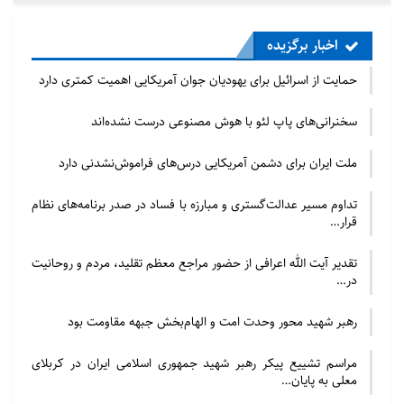
اسلام، کعبه مورد احترام و علاقه همه اهل مکه بود. نماز‌
گزاردن مسلمانان به سوی بیت‌المقدس آنان را از مشرکان
اخبار برگزیده
متمایز می‌ساخت و تعصبات قومی و نژادی و امیال نفسانی
حمایت از اسرائیل برای یهودیان جوان آمریکایی اهمیت کمتری دارد
را در مسلمانان از بین می‌برد و روحیه فرمانبرداری از
سخنرانی‌های پاپ لئو با هوش مصنوعی درست نشده‌اند
دستورهای الهی را در آنان پرورش می‌داد تا متمردان از
مسلمانان باز شناخته شوند.
ملت ایران برای دشمن آمریکایی درس‌های فراموش‌نشدنی دارد
۳. عبرت‌آموزی سرنوشت یهود: عوامل ترقی و انحطاط یک
تداوم مسیر عدالت‌گستری و مبارزه با فساد در صدر برنامه‌های نظام
قوم، در بیت‌المقدس به وضوح مشهود است. بنی‌اسرائیل
قرار…
با ذلت از مصر به بیت‌المقدس آمدند و با سخت‌کوشی و
تقدیر آیت الله اعرافی از حضور مراجع معظم تقلید، مردم و روحانیت
حق‌گرایی به عزت رسید و آن هنگام که به تن‌آسایی و امیال
در…
نفسانی روی آورد و از فرامین خدا سر پیچید، در سراشیبی
رهبر شهید محور وحدت امت و الهام‌بخش جبهه مقاومت بود
سقوط و اضمحلال فرو غلطید.
مراسم تشییع پیکر رهبر شهید جمهوری اسلامی ایران در کربلای
۴. بیت‌المقدس، قبله ادیان توحیدی و همسویی
معلی به پایان…
پیامبر(ص) با اهل کتاب، نمایانگر استمرار و تکامل رسالت