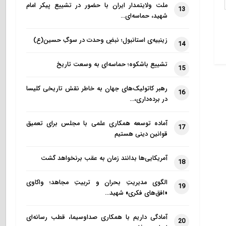
ملت ولایتمدار ایران با حضور در تشییع پیکر امام
13
شهید، حماسه‌ای…
زینبیه‌ی استانبول؛ نبضِ وحدت در سوگِ حسین(ع)
14
تشییع باشکوه؛ حماسه‌ای به وسعت تاریخ
15
رهبر کاتولیک‌های جهان به خاطر نقش تاریخی کلیسا
16
در برده‌داری،…
آماده توسعه همکاری علمی با مجلس برای تعمیق
17
قوانین دینی هستیم
آمریکایی‌ها بدانند زمان به عقب برنخواهد گشت
18
الگوی مدیریتِ بحران و تربیتِ مجاهد؛ واکاوی
19
«افق‌های فکری» شهید…
آمادگی داریم با همکاری صداوسیما، قطب رسانه‌ای
20