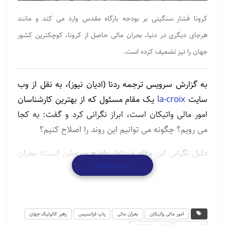
کرونا فشار سنگینی بر بودجه­ بارگاه مقدس وارد می­ کند و مانند
هرجای دیگری در دنیا، بحران مالی حاصل از کرونا، کوچکترین کشور
جهان را نیز تضعیف کرده­ است.
به گزارش سرویس ترجمه ردنا (ادیان نیوز)، به نقل از وب
سایت
la-croix
یک مقام مسئول که از بهترین کارشناسان
امور مالی واتیکان است، ابراز نگرانی کرد و گفت: به کجا
می­ رویم؟ چگونه می­ توانیم این روند را اصلاح کنیم؟
دلیل نگرانی این مقام مسئول واضح و روشن است؛ بحران
ادامه مطلب
کرونا و هزینه های پروتکل های بهداشتی، فشار سنگینی بر
بودجه­ بارگاه مقدس وارد می­ کند مانند هرجای دیگری در
سراسر جهان، بحران مالی، کوچکترین کشور جهان را نیز
تضعیف کرده­ است. نگرانی ها درخصوص میزان بودجه­
امور مالی واتیکان
بحران مالی
پاپ فرانسیس
رهبر کاتولیک جهان