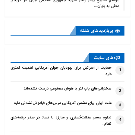
معلی به پایان…
کاهش یابند. برخی از ارگان­ های مذهبی دیگر حق­ الزحمه­
ای بابت نوشتن گزارش به مشاوران خود پرداخت نمی
کنند..
پربازدید‌های هفته
اسقف گالانتینو متذکر شد: لازم است برگزاری کنفرانس­ ها
و سفرها را متوقف کرده و خریداری برخی از مواد را محدود
تازه‌‌های سایت
کنیم.
حمایت از اسرائیل برای یهودیان جوان آمریکایی اهمیت کمتری
1
دارد
سخنرانی‌های پاپ لئو با هوش مصنوعی درست نشده‌اند
2
ملت ایران برای دشمن آمریکایی درس‌های فراموش‌نشدنی دارد
3
تداوم مسیر عدالت‌گستری و مبارزه با فساد در صدر برنامه‌های
4
نظام…