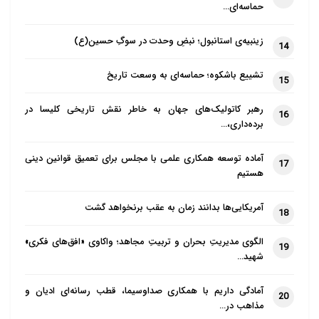
حماسه‌ای…
زینبیه‌ی استانبول؛ نبضِ وحدت در سوگِ حسین(ع)
14
تشییع باشکوه؛ حماسه‌ای به وسعت تاریخ
15
رهبر کاتولیک‌های جهان به خاطر نقش تاریخی کلیسا در
16
برده‌داری،…
آماده توسعه همکاری علمی با مجلس برای تعمیق قوانین دینی
17
هستیم
آمریکایی‌ها بدانند زمان به عقب برنخواهد گشت
18
الگوی مدیریتِ بحران و تربیتِ مجاهد؛ واکاوی «افق‌های فکری»
19
شهید…
آمادگی داریم با همکاری صداوسیما، قطب رسانه‌ای ادیان و
20
مذاهب در…