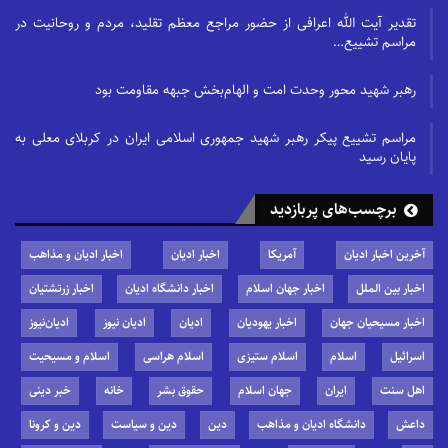
تقدیر آیت الله اعرافی از حضور مراجع معظم تقلید، مردم و روحانیت در
مراسم تشییع…
رهبر شهید محور وحدت امت و الهام‌بخش جبهه مقاومت بود
مراسم تشییع پیکر رهبر شهید جمهوری اسلامی ایران در کربلای معلی به
پایان رسید
برچسب‌های پربازدید
آخرین اخبار ادیان
آمریکا
اخبار ادیان
اخبار ادیان و مذاهب
اخبار بین الملل
اخبار جهان اسلام
اخبار دانشگاه ادیان
اخبار زرتشتیان
اخبار مسیحیان جهان
اخبار یهودیان
ادیان
ادیان نیوز
ادیان‌نیوز
اسرائیل
اسلام
اسلام ستیزی
اسلام هراسی
اسلام و مسیحیت
اهل سنت
ایران
جهان اسلام
حقوق بشر
خانه
خبر دینی
داعش
دانشگاه ادیان و مذاهب
دین
دین و سیاست
دین و کرونا