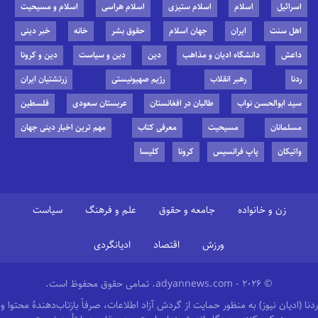
اسرائیل
اسلام
اسلام ستیزی
اسلام هراسی
اسلام و مسیحیت
اهل سنت
ایران
جهان اسلام
حقوق بشر
خانه
خبر دینی
داعش
دانشگاه ادیان و مذاهب
دین
دین و سیاست
دین و کرونا
ردنا
رهبر انقلاب
رژیم صهیونیستی
زرتشتیان ایران
سید ابوالحسن نواب
طالبان در افغانستان
عربستان سعودی
فلسطین
مسلمانان
مسیحیت
معرفی کتاب
مهم ترین اخبار دینی جهان
واتیکان
پاپ فرانسیس
کرونا
کلیسا
زن و خانواده
جامعه و حقوق
علم و فرهنگ
سیاست
ورزش
اقتصاد
ادیانگردی
© 2026 - adyannews.com. تمامی حقوق محفوظ است.
ردنا (ادیان نیوز) به منظور حمایت از گردش آزاد اطلاعات، صرفاً بازتاب‌دهندهٔ محتوا و