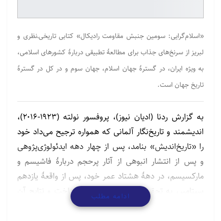
«اسلام‌گرایی: سومین جنبش مقاومت رادیکال» کتابی تاریخی‌ـ‌نظری و
لبریز از سرنخ‌های جذاب برای مطالعۀ تطبیقی دربارۀ کشورهای اسلامی،
به ویژه ایران، در گسترۀ جهان اسلام، جهان سوم و در کل در گسترۀ
تاریخ جهان است.
به گزارش ردنا (ادیان نیوز)، پروفسور نولته (۱۹۲۳-۲۰۱۶)،
اندیشمند و تاریخ‌نگار آلمانی که همواره ترجیح می‌داد خود
را «تاریخ‌اندیش» بنامد، پس از چهار دهه ایدئولوژی‌پژوهی
و پس از انتشار انبوهی از آثار پرحجم دربارۀ فاشیسم و
مارکسیسم، در دهۀ هشتاد عمر خود، پس از واقعۀ یازدهم
سپتامبر، به تحقیق دربارۀ اسلام‌گرایی پرداخت و نتایج آن
ادامه مطلب
را در سال ۲۰۰۹ در کتابی با عنوان «اسلام‌گرایی: سومین
جنبش مقاومت رادیکال» منتشر کرد؛ کتابی تاریخی‌ـ‌نظری و