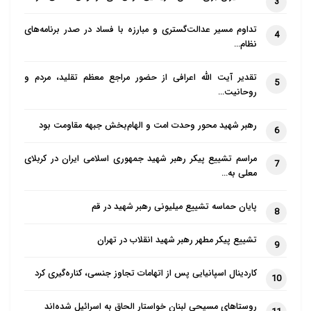
3
تطبیقی، نگاه ما به تاریخ معاصر ایران را بسیار متحول
تداوم مسیر عدالت‌گستری و مبارزه با فساد در صدر برنامه‌های
می‌کند. این کتاب کمک می‌کند تا به تاریخ ایران در گسترۀ
4
نظام…
جغرافیای فرهنگی بزرگ‌تری بنگریم و سپس آن را در
چارچوب تاریخ جهان ببینیم… به همین دلیل بی‌اغراق برای
تقدیر آیت الله اعرافی از حضور مراجع معظم تقلید، مردم و
5
روحانیت…
نخستین بار است که خواندن یکی از کتاب‌هایم را به همه
توصیه می‌کنم.
رهبر شهید محور وحدت امت و الهام‌بخش جبهه مقاومت بود
6
در پیوست می‌توانید فهرست کتاب و پیشگفتار مترجم را (تا
مراسم تشییع پیکر رهبر شهید جمهوری اسلامی ایران در کربلای
7
صفحۀ ۲۱ کتاب) بخوانید. در آن پیشگفتار مفصل‌تر دربارۀ
معلی به…
کتاب صحبت کرده‌ام. در روزهای آتی برای معرفی کتاب سه
پایان حماسه تشییع میلیونی رهبر شهید در قم
گفتار لایو در اینستاگرام برگزار خواهم کرد تا به طور مفصل
8
کتاب و اهمیت آن را شرح دهم.
تشییع پیکر مطهر رهبر شهید انقلاب در تهران
9
کاردینال اسپانیایی پس از اتهامات تجاوز جنسی، کناره‌گیری کرد
10
روستاهای مسیحی لبنان خواستار الحاق به اسرائیل شده‌اند