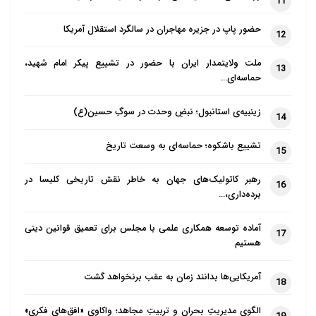
11
حضور پاپ در جزیره مهاجران در سالگرد استقلال آمریکا
12
ملت ولایتمدار ایران با حضور در تشییع پیکر امام شهید،
13
حماسه‌ای…
زینبیه‌ی استانبول؛ نبضِ وحدت در سوگِ حسین(ع)
14
تشییع باشکوه؛ حماسه‌ای به وسعت تاریخ
15
رهبر کاتولیک‌های جهان به خاطر نقش تاریخی کلیسا در
16
برده‌داری،…
آماده توسعه همکاری علمی با مجلس برای تعمیق قوانین دینی
17
هستیم
آمریکایی‌ها بدانند زمان به عقب برنخواهد گشت
18
الگوی مدیریتِ بحران و تربیتِ مجاهد؛ واکاوی «افق‌های فکری»