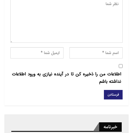
این مقاومت در برابر چیست، یکی از سختی‌های کار نولته
بوده است و به همین دلیل فصلی مجزا را به این اختصاص
داده تا بفهمد این مقاومت در برابر چیست؛ اما شاید
علی‌الحساب بتوان آن را «مدرنیته» یا «لیبرال‌دموکراسی»
نامید.
اما اگر هم فرض کنیم این نظریۀ کانونی نولته موفق از کار
درنیامده و نتوان آن را تأیید کرد، جزئیات کتاب، نگاه
تطبیقی او و نیم قرن کار نظری او باعث شده است، کتاب
اطلاعات من را ذخیره کن تا در آینده نیازی به ورود اطلاعات
جزئیات بسیار لذت‌بخش و آگاهی‌بخشی داشته باشد. یکی
نداشته باشم
از مفصل‌ترین بخش‌های کتاب دربارۀ ایران است، زیرا ایران
نخستین کشوری بود که اسلام‌گرایی در آن به قدرت رسید.
نولته به ده‌ها شخصیت ــ اسلام‌گرا و سکولارِ ــ جهان اسلام
اشاره می‌کند، اما بیش از همه به آیت‌الله خمینی و علی
شریعتی پرداخته و اینکه او چنین مجدانه کوشیده است
خبرنامه
شریعتی را بشناسد، بسیار جالب است.