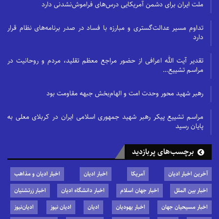
ملت ایران برای دشمن آمریکایی درس‌های فراموش‌نشدنی دارد
تداوم مسیر عدالت‌گستری و مبارزه با فساد در صدر برنامه‌های نظام قرار
دارد
تقدیر آیت الله اعرافی از حضور مراجع معظم تقلید، مردم و روحانیت در
مراسم تشییع…
رهبر شهید محور وحدت امت و الهام‌بخش جبهه مقاومت بود
مراسم تشییع پیکر رهبر شهید جمهوری اسلامی ایران در کربلای معلی به
پایان رسید
برچسب‌های پربازدید
آخرین اخبار ادیان
آمریکا
اخبار ادیان
اخبار ادیان و مذاهب
اخبار بین الملل
اخبار جهان اسلام
اخبار دانشگاه ادیان
اخبار زرتشتیان
اخبار مسیحیان جهان
اخبار یهودیان
ادیان
ادیان نیوز
ادیان‌نیوز