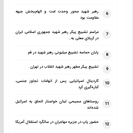
رهبر شهید محور وحدت امت و الهام‌بخش جبهه
6
مقاومت بود
مراسم تشییع پیکر رهبر شهید جمهوری اسلامی ایران
7
در کربلای معلی به…
پایان حماسه تشییع میلیونی رهبر شهید در قم
8
تشییع پیکر مطهر رهبر شهید انقلاب در تهران
9
کاردینال اسپانیایی پس از اتهامات تجاوز جنسی،
10
کناره‌گیری کرد
روستاهای مسیحی لبنان خواستار الحاق به اسرائیل
11
شده‌اند
حضور پاپ در جزیره مهاجران در سالگرد استقلال آمریکا
12