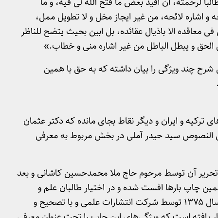
با لرحمته، ان اقید بعض ما فتح الله لی فیه، و ما
و اشاره لائحه، من غیر ایجاز مخل و لا تطویل ممل،
 فی معاقده الا باذیال عقائده، بل ابین بحیث یتضح للناظر
 الحق و یبطل الباطل من غیر اشاره منی و خطاب.»
ن شرح چند ویژگی را بیان داشته که به حق با همین
ی ترکیه و ایران و دیگر نقاط بجای مانده که دکتر عثمان
نص النصوص سید حیدر آملی در بخش مربوط به معرفی
ر در ایران در سال ۱۲۹۰ ق. پس از تحریر آن توسط مرحوم حاج ملا محمدحسین کاشانی و بعد
مین چاپ بارها افست شده و در اختیار طالبان علم و
عرفان قرار گرفته است. چاپ حروفی این کتاب در سال ۱۳۷۵ توسط شرکت انتشارات علمی و با تصحیح و
ار یافته است که ویژگی‌های این چاپ را تحت عنوان معرفی