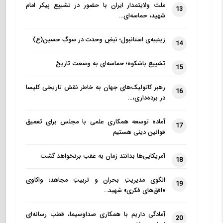
ملت ولایتمدار ایران با حضور در تشییع پیکر امام
13
شهید، حماسه‌ای…
زینبیه‌ی استانبول؛ نبضِ وحدت در سوگِ حسین(ع)
14
تشییع باشکوه؛ حماسه‌ای به وسعت تاریخ
15
رهبر کاتولیک‌های جهان به خاطر نقش تاریخی کلیسا
16
در برده‌داری،…
آماده توسعه همکاری علمی با مجلس برای تعمیق
17
قوانین دینی هستیم
آمریکایی‌ها بدانند زمان به عقب برنخواهد گشت
18
الگوی مدیریتِ بحران و تربیتِ مجاهد؛ واکاوی
19
«افق‌های فکری» شهید…
آمادگی داریم با همکاری صداوسیما، قطب رسانه‌ای
20