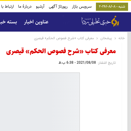
سرویس بازار
رپورتاژ آگهی
آرشیو
دربارۀ ما
ارتباط با 
شنبه - 2026/08/08
عناوین اخبار
بسته خب
خانه
پیشخان
معرفی کتاب «شرح فصوص الحکم» قیصری
معرفی کتاب «شرح فصوص الحکم» قیصری
تاریخ انتشار:
2021/08/08 - 6:38 ب.ظ