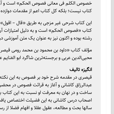
خصوص الکلم فی معانی فصوص الحکم» است و آن طور
کتاب نیست؛ بلکه کل کتاب اعم از مقدمات دوازده 
این کتاب شرحی غیر مزجی به طریق «قال – اقول» بر
کتاب «فصوص الحکم» است و به دلیل امتیازات آن ن
رشته بوده و اکنون نیز به عنوان یک متن آموزشی د
مؤلف کتاب «داود بن محمود بن محمد رومی قیصر
محیی‌الدین عربی و برجسته‌ترین شاگرد ابو الغنایم 
انگیزه تالیف
قیصری در مقدمه شرح خود بر فصوص به این نکته ا
عبدالرزاق کاشانی و آغاز به قرائت فصوص در محضر او،
ساخت و در نهان به معرفت او نسبت به این کتاب بدو
اصحاب درس کاشانی به این فضیلت اختصاص یافت و 
سالها بحث و مطالعه، عقول عقلا و افهام فضلا از ر