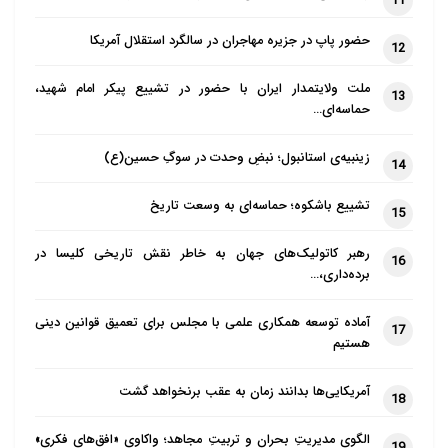
11
زندگی، و بالاخره مرگ و اعمال و مناسک
حضور پاپ در جزیره مهاجران در سالگرد استقلال آمریکا
ملازم آن، بر او تأثیر خواهند گذاشت.
12
(آنترمن، 1385، 199)
ملت ولایتمدار ایران با حضور در تشییع پیکر امام شهید،
13
حماسه‌ای…
ازدواج، تقلید رابطه ی آدم و حواست
در یهودیت، ازدواج عقدی است میان دو نفر
زینبیه‌ی استانبول؛ نبضِ وحدت در سوگِ حسین(ع)
14
که براساس آن برکت خدا را طلب می کنند.
تشییع باشکوه؛ حماسه‌ای به وسعت تاریخ
از آن جا که به طور کلی، ازدواج یک قرارداد
15
دو جانبه میان دو انسان است، عقد ازدواج
رهبر کاتولیک‌های جهان به خاطر نقش تاریخی کلیسا در
16
که در تلمود (دومین کتاب مقدس یهودیان
برده‌داری،…
پس از عهد قدیم)، کتوبا نامیده می شود،
آماده توسعه همکاری علمی با مجلس برای تعمیق قوانین دینی
17
اهمیت زیادی پیدا کرده است. مقصود از
هستیم
ازدواج، تقلید رابطه ی میان آدم و حواست،
آمریکایی‌ها بدانند زمان به عقب برنخواهد گشت
که هر یک در جهت ایجاد خانه و کاشانه و
18
جهانی هماهنگ از یک دیگر پشتیبانی
الگوی مدیریتِ بحران و تربیتِ مجاهد؛ واکاوی «افق‌های فکری»
19