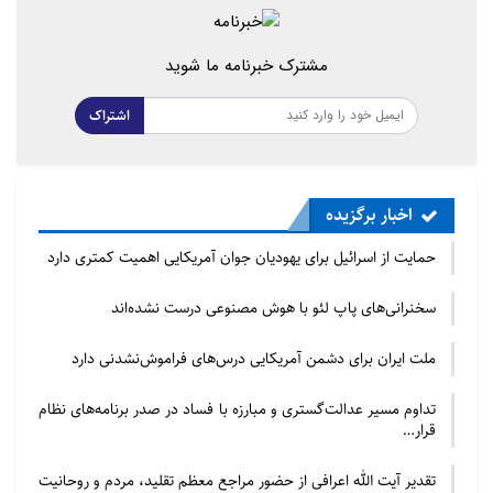
بعضی از این ها، ادیان قبیله¬ای هستند که
به گروه های اجتماعی کوچکی تعلق دارند و
مشترک خبرنامه ما شوید
تا کنون در مقابل این که در دل ساختارهای
فرهنگی و اجتماعی گسترده تر جذب شوند،
اشتراک
مقاومت کرده¬اند. بقیه از زمره ی ادیان
عامیانه هستند، یک سلسله آداب و
اعتقادات با ساختارهای محکم تر. ادیان و
اخبار برگزیده
آئین های گوناگون که هر یک در منطقه ای
حمایت از اسرائیل برای یهودیان جوان آمریکایی اهمیت کمتری دارد
خاص رشد و پیش رفت چشم گیرتری
داشته اند. ادیان شرقی آسیا، ادیان چین و
سخنرانی‌های پاپ لئو با هوش مصنوعی درست نشده‌اند
ژاپن، ادیان دره ی نپال و تبت و بسیاری
ملت ایران برای دشمن آمریکایی درس‌های فراموش‌نشدنی دارد
ادیان ریز و درشت دیگری که گاه ممکن
است بعضی از آن ها کم تر از هزار نفر پیرو
تداوم مسیر عدالت‌گستری و مبارزه با فساد در صدر برنامه‌های نظام
قرار…
داشته ¬باشند. اما به طور کلی می توان
گفت که از حیث پیچیدگی اعتقادات و نیز
تقدیر آیت الله اعرافی از حضور مراجع معظم تقلید، مردم و روحانیت