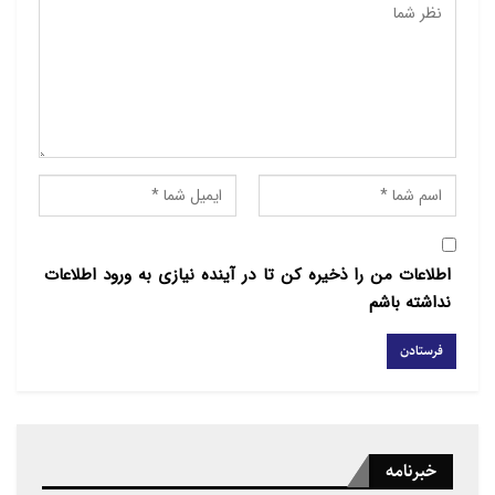
موجود در طبیعت و اجتماع و خارج از ذات
او، پیوسته و بلکه وابسته به آن است.
انسان به طور مبهم یا روشن، می داند که
قوه ی مرکزی مستقلی که بتواند، جدا از این
جهان، قائم به نفس خود باشد نیست. این
ادراک در مشاعر ابتدایی به صورت اعتقاد به
وابستگی، به قوا و نیروهای موجود در محیط
مجاور اجتماعی و طبیعی آغاز شده و در
اطلاعات من را ذخیره کن تا در آینده نیازی به ورود اطلاعات
ادیان برتر، به صورت اعتقاد به علت اولای
نداشته باشم
اشیاء و اعتقاد به موجودی انسانی یا
غیرانسانی که آفریننده ی عالم و اصل حاضر
و موجد هستی و عمل کرد آن است، درآمده
است.
در جهان ادیان بی شماری وجود دارد.
خبرنامه