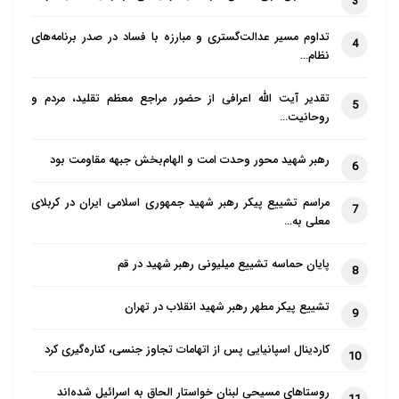
دینی تعیین کننده ی رفتار، نگرش ها،
3
ساختار خانواده، و حتی نهادهای اجتماعی
تداوم مسیر عدالت‌گستری و مبارزه با فساد در صدر برنامه‌های
4
یهودیان سنتی هستند، و جهانی نمادین بر
نظام…
گرد هر یهودی می آفرینند که او را با هم
تقدیر آیت الله اعرافی از حضور مراجع معظم تقلید، مردم و
دینانش ارتباط می دهد و بین او و افراد
5
روحانیت…
غیریهودی تفاوت به وجود می آورد. مناسک
یهودی را می توان برای راحت تر فهمیدن به
رهبر شهید محور وحدت امت و الهام‌بخش جبهه مقاومت بود
6
سه بُعد اساسی تجزیه و تحلیل کرد.
مراسم تشییع پیکر رهبر شهید جمهوری اسلامی ایران در کربلای
7
معلی به…
در نوشتار حاضر، تنها به بُعد اول پرداخته
می شود که عبارت است از: مرحله ای که
پایان حماسه تشییع میلیونی رهبر شهید در قم
8
به مقاطع زمانی خط سیر زندگی فرد مربوط
می شوند و در مراحل مختلف حیات فرد
تشییع پیکر مطهر رهبر شهید انقلاب در تهران
9
یهودی، از تولد کودک گرفته تا نقاط عطف
کاردینال اسپانیایی پس از اتهامات تجاوز جنسی، کناره‌گیری کرد
10
گوناگونی که او در آن ها شاهد تغییر نقش و
وضع خویش است، مثل ازدواج و تشکیل
روستاهای مسیحی لبنان خواستار الحاق به اسرائیل شده‌اند