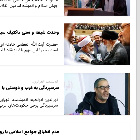
ماموستا عبدالرحمن خدایی نمایند
جهان اسلام و اندیشه امامین انقل
وحدت شیعه و سنی تاكتیك سی
حضرت آیت الله العظمی خامنه ای
است، خیر! این مهم یك اعتقاد قل
اندیشمند الجزایری:
سرسپردگی به غرب و دوستی با 
نورالدین ابولحیه، اندیشمند الجزا
سرسپردگی برخی حکومت‌های عربی 
عدم انطباق جوامع اسلامی با رو