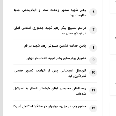
رهبر شهید محور وحدت امت و الهام‌بخش جبهه
6
مقاومت بود
مراسم تشییع پیکر رهبر شهید جمهوری اسلامی ایران
7
در کربلای معلی به…
پایان حماسه تشییع میلیونی رهبر شهید در قم
8
تشییع پیکر مطهر رهبر شهید انقلاب در تهران
9
کاردینال اسپانیایی پس از اتهامات تجاوز جنسی،
10
کناره‌گیری کرد
روستاهای مسیحی لبنان خواستار الحاق به اسرائیل
11
شده‌اند
حضور پاپ در جزیره مهاجران در سالگرد استقلال آمریکا
12