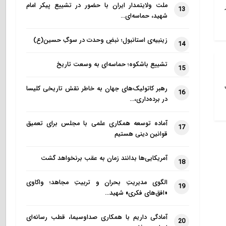
ملت ولایتمدار ایران با حضور در تشییع پیکر امام
13
شهید، حماسه‌ای…
زینبیه‌ی استانبول؛ نبضِ وحدت در سوگِ حسین(ع)
14
تشییع باشکوه؛ حماسه‌ای به وسعت تاریخ
15
رهبر کاتولیک‌های جهان به خاطر نقش تاریخی کلیسا
16
در برده‌داری،…
آماده توسعه همکاری علمی با مجلس برای تعمیق
17
قوانین دینی هستیم
آمریکایی‌ها بدانند زمان به عقب برنخواهد گشت
18
الگوی مدیریتِ بحران و تربیتِ مجاهد؛ واکاوی
19
«افق‌های فکری» شهید…
آمادگی داریم با همکاری صداوسیما، قطب رسانه‌ای
20