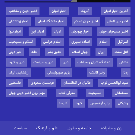
آخرین اخبار ادیان
آمریکا
اخبار ادیان
اخبار ادیان و مذاهب
اخبار بین الملل
اخبار جهان اسلام
اخبار دانشگاه ادیان
اخبار زرتشتیان
اخبار مسیحیان جهان
اخبار یهودیان
ادیان
ادیان نیوز
ادیان‌نیوز
اسرائیل
اسلام
اسلام ستیزی
اسلام هراسی
اسلام و مسیحیت
اهل سنت
ایران
جهان اسلام
حقوق بشر
خانه
خبر دینی
داعش
دانشگاه ادیان و مذاهب
دین
دین و سیاست
دین و کرونا
ردنا
رهبر انقلاب
رژیم صهیونیستی
زرتشتیان ایران
سید ابوالحسن نواب
طالبان در افغانستان
عربستان سعودی
فلسطین
مسلمانان
مسیحیت
معرفی کتاب
مهم ترین اخبار دینی جهان
واتیکان
پاپ فرانسیس
کرونا
کلیسا
زن و خانواده
جامعه و حقوق
علم و فرهنگ
سیاست