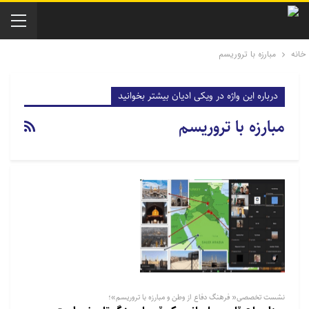
خانه
مبارزه با تروریسم
درباره این واژه در ویکی ادیان بیشتر بخوانید
مبارزه با تروریسم
نشست تخصصی« فرهنگ دفاع از وطن و مبارزه با تروریسم»؛