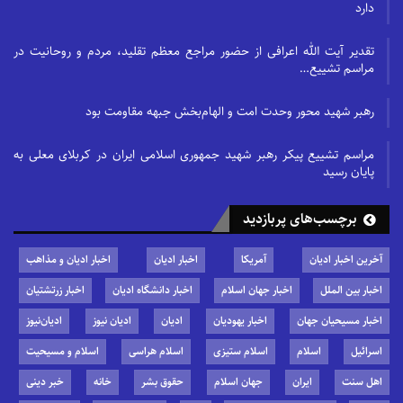
دارد
تقدیر آیت الله اعرافی از حضور مراجع معظم تقلید، مردم و روحانیت در
مراسم تشییع…
رهبر شهید محور وحدت امت و الهام‌بخش جبهه مقاومت بود
مراسم تشییع پیکر رهبر شهید جمهوری اسلامی ایران در کربلای معلی به
پایان رسید
برچسب‌های پربازدید
آخرین اخبار ادیان
آمریکا
اخبار ادیان
اخبار ادیان و مذاهب
اخبار بین الملل
اخبار جهان اسلام
اخبار دانشگاه ادیان
اخبار زرتشتیان
اخبار مسیحیان جهان
اخبار یهودیان
ادیان
ادیان نیوز
ادیان‌نیوز
اسرائیل
اسلام
اسلام ستیزی
اسلام هراسی
اسلام و مسیحیت
اهل سنت
ایران
جهان اسلام
حقوق بشر
خانه
خبر دینی