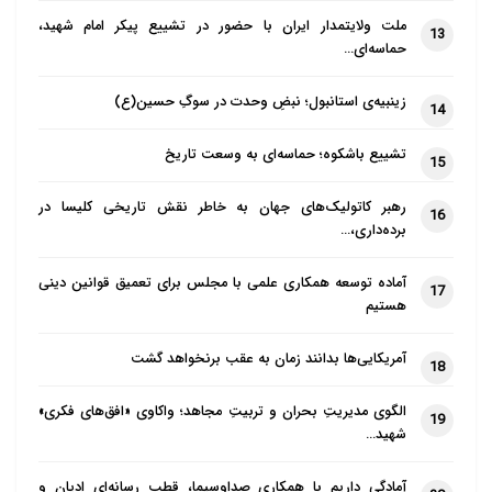
ملت ولایتمدار ایران با حضور در تشییع پیکر امام شهید،
13
حماسه‌ای…
زینبیه‌ی استانبول؛ نبضِ وحدت در سوگِ حسین(ع)
14
تشییع باشکوه؛ حماسه‌ای به وسعت تاریخ
15
رهبر کاتولیک‌های جهان به خاطر نقش تاریخی کلیسا در
16
برده‌داری،…
آماده توسعه همکاری علمی با مجلس برای تعمیق قوانین دینی
17
هستیم
آمریکایی‌ها بدانند زمان به عقب برنخواهد گشت
18
الگوی مدیریتِ بحران و تربیتِ مجاهد؛ واکاوی «افق‌های فکری»
19
شهید…
آمادگی داریم با همکاری صداوسیما، قطب رسانه‌ای ادیان و