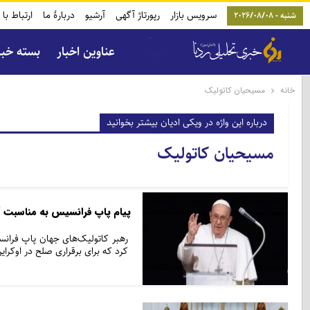
سرویس بازار
رپورتاژ آگهی
آرشیو
دربارۀ ما
ارتباط با 
شنبه - 2026/08/08
عناوین اخبار
بسته خب
خانه
مسیحیان کاتولیک
درباره این واژه در ویکی ادیان بیشتر بخوانید
مسیحیان کاتولیک
پیام پاپ فرانسیس به مناسبت آغ
رهبر کاتولیک‌های جهان پاپ فران
کرد که برای برقراری صلح در اوکراین