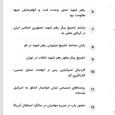
رهبر شهید محور وحدت امت و الهام‌بخش جبهه
6
مقاومت بود
مراسم تشییع پیکر رهبر شهید جمهوری اسلامی ایران
7
در کربلای معلی به…
پایان حماسه تشییع میلیونی رهبر شهید در قم
8
تشییع پیکر مطهر رهبر شهید انقلاب در تهران
9
کاردینال اسپانیایی پس از اتهامات تجاوز جنسی،
10
کناره‌گیری کرد
روستاهای مسیحی لبنان خواستار الحاق به اسرائیل
11
شده‌اند
حضور پاپ در جزیره مهاجران در سالگرد استقلال آمریکا
12