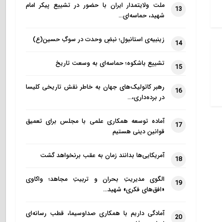
ملت ولایتمدار ایران با حضور در تشییع پیکر امام
13
شهید، حماسه‌ای…
زینبیه‌ی استانبول؛ نبضِ وحدت در سوگِ حسین(ع)
14
تشییع باشکوه؛ حماسه‌ای به وسعت تاریخ
15
رهبر کاتولیک‌های جهان به خاطر نقش تاریخی کلیسا
16
در برده‌داری،…
آماده توسعه همکاری علمی با مجلس برای تعمیق
17
قوانین دینی هستیم
آمریکایی‌ها بدانند زمان به عقب برنخواهد گشت
18
الگوی مدیریتِ بحران و تربیتِ مجاهد؛ واکاوی
19
«افق‌های فکری» شهید…
آمادگی داریم با همکاری صداوسیما، قطب رسانه‌ای
20