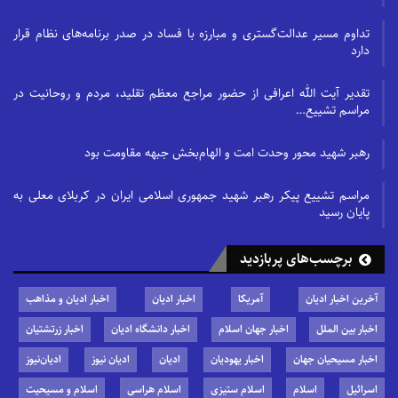
تداوم مسیر عدالت‌گستری و مبارزه با فساد در صدر برنامه‌های نظام قرار
دارد
تقدیر آیت الله اعرافی از حضور مراجع معظم تقلید، مردم و روحانیت در
مراسم تشییع…
رهبر شهید محور وحدت امت و الهام‌بخش جبهه مقاومت بود
مراسم تشییع پیکر رهبر شهید جمهوری اسلامی ایران در کربلای معلی به
پایان رسید
برچسب‌های پربازدید
آخرین اخبار ادیان
آمریکا
اخبار ادیان
اخبار ادیان و مذاهب
اخبار بین الملل
اخبار جهان اسلام
اخبار دانشگاه ادیان
اخبار زرتشتیان
اخبار مسیحیان جهان
اخبار یهودیان
ادیان
ادیان نیوز
ادیان‌نیوز
اسرائیل
اسلام
اسلام ستیزی
اسلام هراسی
اسلام و مسیحیت