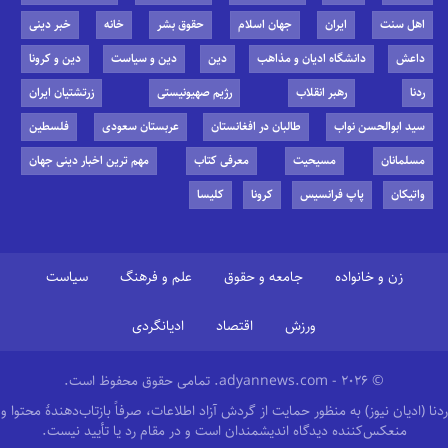
اهل سنت
ایران
جهان اسلام
حقوق بشر
خانه
خبر دینی
داعش
دانشگاه ادیان و مذاهب
دین
دین و سیاست
دین و کرونا
ردنا
رهبر انقلاب
رژیم صهیونیستی
زرتشتیان ایران
سید ابوالحسن نواب
طالبان در افغانستان
عربستان سعودی
فلسطین
مسلمانان
مسیحیت
معرفی کتاب
مهم ترین اخبار دینی جهان
واتیکان
پاپ فرانسیس
کرونا
کلیسا
زن و خانواده
جامعه و حقوق
علم و فرهنگ
سیاست
ورزش
اقتصاد
ادیانگردی
© 2026 - adyannews.com. تمامی حقوق محفوظ است.
ردنا (ادیان نیوز) به منظور حمایت از گردش آزاد اطلاعات، صرفاً بازتاب‌دهندهٔ محتوا و
منعکس‌کننده دیدگاه اندیشمندان است و در مقام رد یا تأیید نیست.