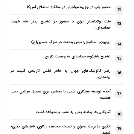
حضور پاپ در جزیره مهاجران در سالگرد استقلال آمریکا
12
ملت ولایتمدار ایران با حضور در تشییع پیکر امام شهید،
13
حماسه‌ای…
زینبیه‌ی استانبول؛ نبضِ وحدت در سوگِ حسین(ع)
14
تشییع باشکوه؛ حماسه‌ای به وسعت تاریخ
15
رهبر کاتولیک‌های جهان به خاطر نقش تاریخی کلیسا در
16
برده‌داری،…
آماده توسعه همکاری علمی با مجلس برای تعمیق قوانین دینی
17
هستیم
آمریکایی‌ها بدانند زمان به عقب برنخواهد گشت
18
الگوی مدیریتِ بحران و تربیتِ مجاهد؛ واکاوی «افق‌های فکری»
19
شهید…