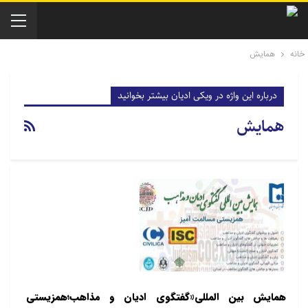
خانه
همایش
درباره این واژه در ویکی ادیان بیشتر بخوانید
همایش
همایش بین المللی«گفتگوی ادیان و مذاهب؛همزیستی