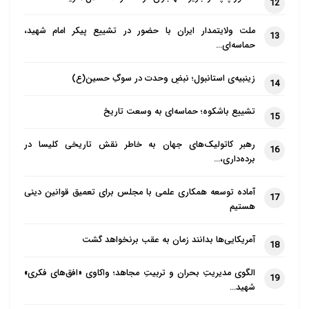
12
ملت ولایتمدار ایران با حضور در تشییع پیکر امام شهید،
13
حماسه‌ای…
زینبیه‌ی استانبول؛ نبضِ وحدت در سوگِ حسین(ع)
14
تشییع باشکوه؛ حماسه‌ای به وسعت تاریخ
15
رهبر کاتولیک‌های جهان به خاطر نقش تاریخی کلیسا در
16
برده‌داری،…
آماده توسعه همکاری علمی با مجلس برای تعمیق قوانین دینی
17
هستیم
آمریکایی‌ها بدانند زمان به عقب برنخواهد گشت
18
الگوی مدیریتِ بحران و تربیتِ مجاهد؛ واکاوی «افق‌های فکری»
19
شهید…