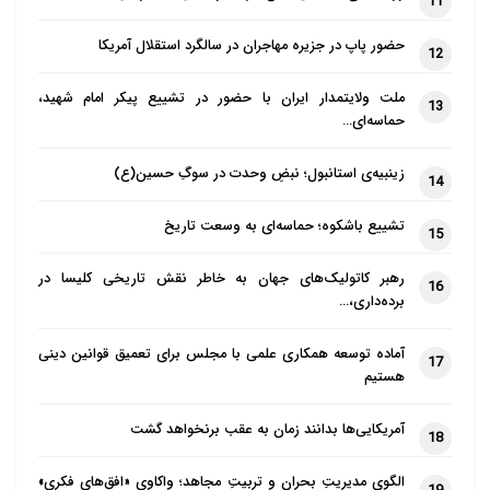
11
حضور پاپ در جزیره مهاجران در سالگرد استقلال آمریکا
12
ملت ولایتمدار ایران با حضور در تشییع پیکر امام شهید،
13
حماسه‌ای…
زینبیه‌ی استانبول؛ نبضِ وحدت در سوگِ حسین(ع)
14
تشییع باشکوه؛ حماسه‌ای به وسعت تاریخ
15
رهبر کاتولیک‌های جهان به خاطر نقش تاریخی کلیسا در
16
برده‌داری،…
آماده توسعه همکاری علمی با مجلس برای تعمیق قوانین دینی
17
هستیم
آمریکایی‌ها بدانند زمان به عقب برنخواهد گشت
18
الگوی مدیریتِ بحران و تربیتِ مجاهد؛ واکاوی «افق‌های فکری»