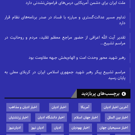
ملت ایران برای دشمن آمریکایی درس‌های فراموش‌نشدنی دارد
تداوم مسیر عدالت‌گستری و مبارزه با فساد در صدر برنامه‌های نظام قرار
دارد
تقدیر آیت الله اعرافی از حضور مراجع معظم تقلید، مردم و روحانیت در
مراسم تشییع…
رهبر شهید محور وحدت امت و الهام‌بخش جبهه مقاومت بود
مراسم تشییع پیکر رهبر شهید جمهوری اسلامی ایران در کربلای معلی به
پایان رسید
برچسب‌های پربازدید
آخرین اخبار ادیان
آمریکا
اخبار ادیان
اخبار ادیان و مذاهب
اخبار بین الملل
اخبار جهان اسلام
اخبار دانشگاه ادیان
اخبار زرتشتیان
اخبار مسیحیان جهان
اخبار یهودیان
ادیان
ادیان نیوز
ادیان‌نیوز