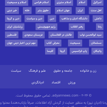
اسرائیل
اسلام
اسلام ستیزی
اسلام هراسی
اسلام و مسیحیت
اهل سنت
ایران
جهان اسلام
حقوق بشر
خانه
خبر دینی
داعش
دانشگاه ادیان و مذاهب
دین
دین و سیاست
دین و کرونا
ردنا
رهبر انقلاب
رژیم صهیونیستی
زرتشتیان ایران
سید ابوالحسن نواب
طالبان در افغانستان
عربستان سعودی
فلسطین
مسلمانان
مسیحیت
معرفی کتاب
مهم ترین اخبار دینی جهان
واتیکان
پاپ فرانسیس
کرونا
کلیسا
زن و خانواده
جامعه و حقوق
علم و فرهنگ
سیاست
ورزش
اقتصاد
ادیانگردی
© 2026 - adyannews.com. تمامی حقوق محفوظ است.
ردنا (ادیان نیوز) به منظور حمایت از گردش آزاد اطلاعات، صرفاً بازتاب‌دهندهٔ محتوا و