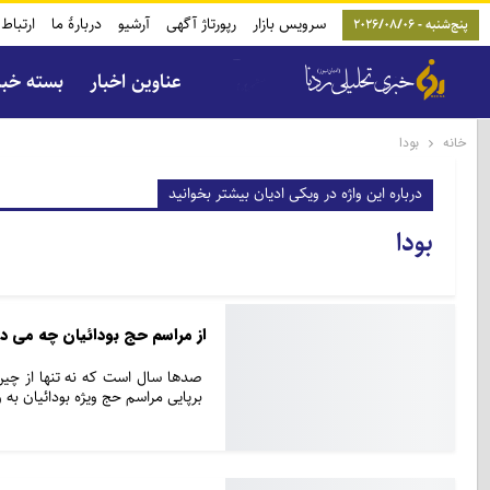
سرویس بازار
رپورتاژ آگهی
آرشیو
دربارۀ ما
ارتباط 
پنج‌شنبه - 2026/08/06
عناوین اخبار
بسته خب
خانه
بودا
درباره این واژه در ویکی ادیان بیشتر بخوانید
بودا
از مراسم حج بودائیان چه می دا
صدها سال است که نه تنها از چین، 
برپایی مراسم حج ویژه بودائیان به 