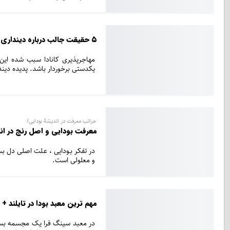
۵ حقیقت جالب درباره دینداری کانادایی‌ها از نگاه آمار
مهاجرپذیری کانادا سبب شده این 
یکدستی برخوردار باشد. پدیده دی
مراتب معرفت در انديشۀ بودايی/
معرفت بودایی و اصل‌ رنج در ان
در تفکر بـودايی ، عـلت اصلی دل بس
و معلولی است.
مهم ترین معبد بودا در تایلند + 
در معبد سینگ فرا یک مجسمه بسیا