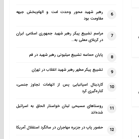
رهبر شهید محور وحدت امت و الهام‌بخش جبهه
6
مقاومت بود
مراسم تشییع پیکر رهبر شهید جمهوری اسلامی ایران
7
در کربلای معلی به…
پایان حماسه تشییع میلیونی رهبر شهید در قم
8
تشییع پیکر مطهر رهبر شهید انقلاب در تهران
9
کاردینال اسپانیایی پس از اتهامات تجاوز جنسی،
10
کناره‌گیری کرد
روستاهای مسیحی لبنان خواستار الحاق به اسرائیل
11
شده‌اند
حضور پاپ در جزیره مهاجران در سالگرد استقلال آمریکا
12