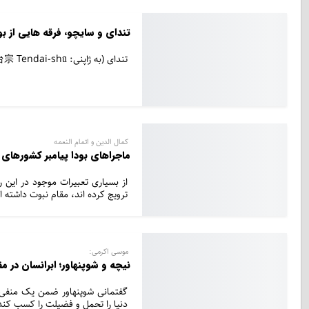
تندای و سایچو، فرقه هایی از بو
تندای (به ژاپنی: 天台宗 Tendai-shū) یکی از فرقه‌های دین بودایی در ژاپن است که وسط سایچو بنیان‌گذاری شد.
کمال الدین و اتمام النعمه
ماجراهای بودا پیامبر کشورهای 
از بسیاری تعبیرات موجود در این 
ترویج کرده اند، مقام نبوت داشته 
موسی اکرمی:
نیچه و شوپنهاور؛ ابرانسان در م
گفتمانی شوپنهاور ضمن یک منفی‌نگ
دنیا را تحمل و فضیلت را کسب کند.