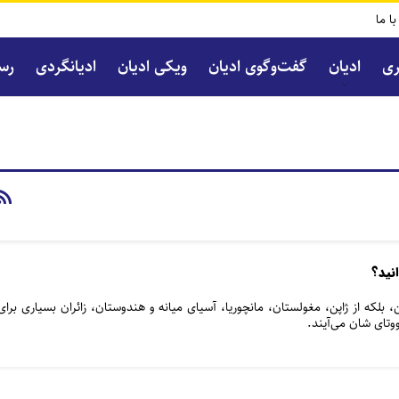
با ما
ری
ادیان
گفت‌و‌گوی ادیان
ویکی ادیان
ادیانگردی
رسا
نید؟
بلکه از ژاپن، مغولستان، مانچوریا، آسیای میانه و هندوستان، زائران بسیاری برای
ووتای شان می‌آیند.