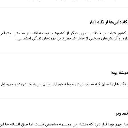
کشور نتواند بر خلاف بسیاری دیگر از کشورهای توسعه‌یافته، از ساختار اجتماعی
نداری و گرایش‌های مذهبی از جمله شاخص‌ترین نمودهای زندگی اجتماعی…
ديشۀ بودا
تگی های انسـان کــه ســبب زايـش و تولـد دوبـاره انسـان مي شود، دوازده زنجيره علی
تصاویر
ر مهم بودا قرار دارد که منشاء این مجسمه مشخص نیست اما طبق افسانه ها این