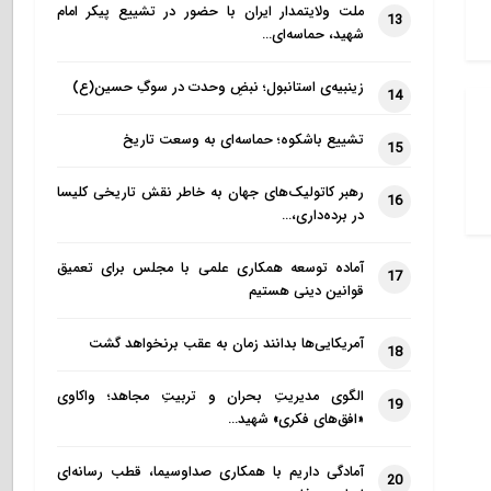
ملت ولایتمدار ایران با حضور در تشییع پیکر امام
13
شهید، حماسه‌ای…
زینبیه‌ی استانبول؛ نبضِ وحدت در سوگِ حسین(ع)
14
تشییع باشکوه؛ حماسه‌ای به وسعت تاریخ
15
رهبر کاتولیک‌های جهان به خاطر نقش تاریخی کلیسا
16
در برده‌داری،…
آماده توسعه همکاری علمی با مجلس برای تعمیق
17
قوانین دینی هستیم
آمریکایی‌ها بدانند زمان به عقب برنخواهد گشت
18
الگوی مدیریتِ بحران و تربیتِ مجاهد؛ واکاوی
19
«افق‌های فکری» شهید…
آمادگی داریم با همکاری صداوسیما، قطب رسانه‌ای
20