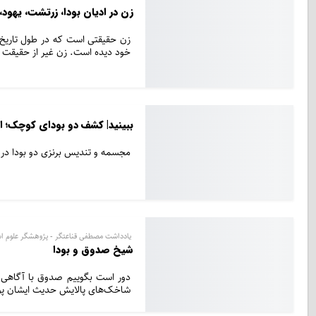
زن در ادیان بودا، زرتشت، یهود
زن حقیقتی است که در طول تاریخ، ف
خود دیده است. زن غیر از حقیقت ا
ببینید| کشف دو بودای کوچک؛ ا
مجسمه و تندیس برنزی دو بودا د
یادداشت مصطفی قناعتگر - پژوهشگر علوم ا
شیخ‌ صدوق و بودا
دور است بگوییم صدوق با آگاهی از
شاخک‌های پالایش حدیث ایشان پویا 