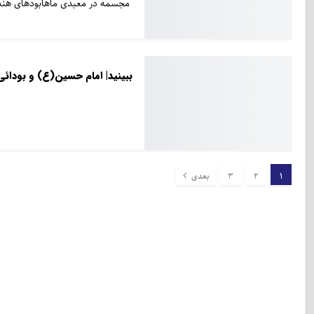
مجسمه در معبدی ماهابودهای هند 
ببینید| امام حسین(ع) و بودائی
1
2
3
بعدی