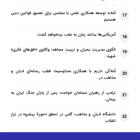
آماده توسعه همکاری علمی با مجلس برای تعمیق قوانین دینی
17
هستیم
آمریکایی‌ها بدانند زمان به عقب برنخواهد گشت
18
الگوی مدیریتِ بحران و تربیتِ مجاهد؛ واکاوی «افق‌های فکری»
19
شهید…
آمادگی داریم با همکاری صداوسیما، قطب رسانه‌ای ادیان و
20
مذاهب در…
ترامپ از رهبران مسلمان خواست پس از پایان جنگ ایران به
21
پیمان…
دانشگاه ادیان و مذاهب؛ گامی در تحقق «حوزهٔ پیشرو» در تراز
22
انقلاب