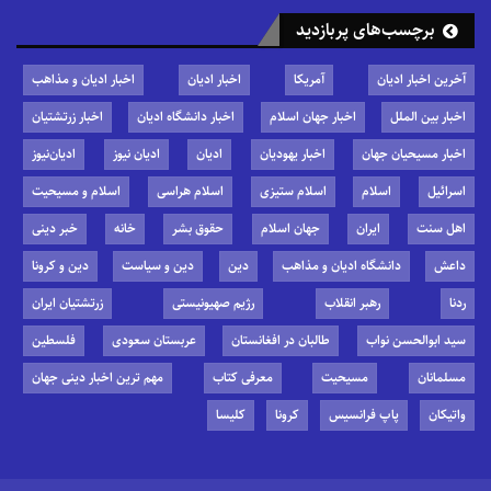
برچسب‌های پربازدید
آخرین اخبار ادیان
آمریکا
اخبار ادیان
اخبار ادیان و مذاهب
اخبار بین الملل
اخبار جهان اسلام
اخبار دانشگاه ادیان
اخبار زرتشتیان
اخبار مسیحیان جهان
اخبار یهودیان
ادیان
ادیان نیوز
ادیان‌نیوز
اسرائیل
اسلام
اسلام ستیزی
اسلام هراسی
اسلام و مسیحیت
اهل سنت
ایران
جهان اسلام
حقوق بشر
خانه
خبر دینی
داعش
دانشگاه ادیان و مذاهب
دین
دین و سیاست
دین و کرونا
ردنا
رهبر انقلاب
رژیم صهیونیستی
زرتشتیان ایران
سید ابوالحسن نواب
طالبان در افغانستان
عربستان سعودی
فلسطین
مسلمانان
مسیحیت
معرفی کتاب
مهم ترین اخبار دینی جهان
واتیکان
پاپ فرانسیس
کرونا
کلیسا