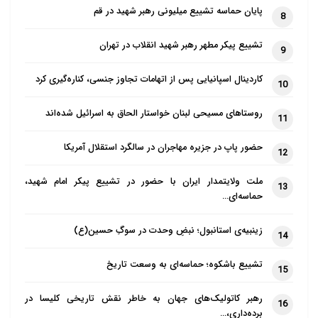
پایان حماسه تشییع میلیونی رهبر شهید در قم
8
تشییع پیکر مطهر رهبر شهید انقلاب در تهران
9
کاردینال اسپانیایی پس از اتهامات تجاوز جنسی، کناره‌گیری کرد
10
روستاهای مسیحی لبنان خواستار الحاق به اسرائیل شده‌اند
11
حضور پاپ در جزیره مهاجران در سالگرد استقلال آمریکا
12
ملت ولایتمدار ایران با حضور در تشییع پیکر امام شهید،
13
حماسه‌ای…
زینبیه‌ی استانبول؛ نبضِ وحدت در سوگِ حسین(ع)
14
تشییع باشکوه؛ حماسه‌ای به وسعت تاریخ
15
رهبر کاتولیک‌های جهان به خاطر نقش تاریخی کلیسا در
16
برده‌داری،…