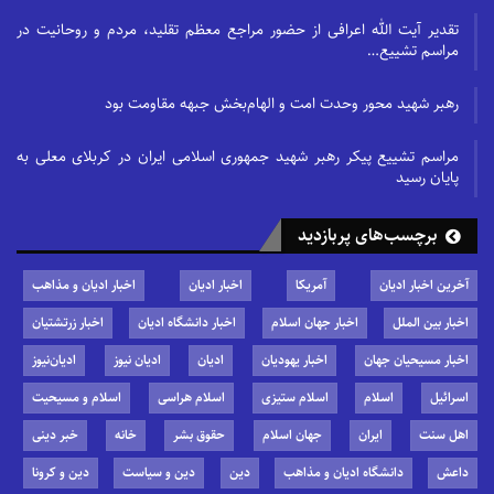
تقدیر آیت الله اعرافی از حضور مراجع معظم تقلید، مردم و روحانیت در
مراسم تشییع…
رهبر شهید محور وحدت امت و الهام‌بخش جبهه مقاومت بود
مراسم تشییع پیکر رهبر شهید جمهوری اسلامی ایران در کربلای معلی به
پایان رسید
برچسب‌های پربازدید
آخرین اخبار ادیان
آمریکا
اخبار ادیان
اخبار ادیان و مذاهب
اخبار بین الملل
اخبار جهان اسلام
اخبار دانشگاه ادیان
اخبار زرتشتیان
اخبار مسیحیان جهان
اخبار یهودیان
ادیان
ادیان نیوز
ادیان‌نیوز
اسرائیل
اسلام
اسلام ستیزی
اسلام هراسی
اسلام و مسیحیت
اهل سنت
ایران
جهان اسلام
حقوق بشر
خانه
خبر دینی
داعش
دانشگاه ادیان و مذاهب
دین
دین و سیاست
دین و کرونا