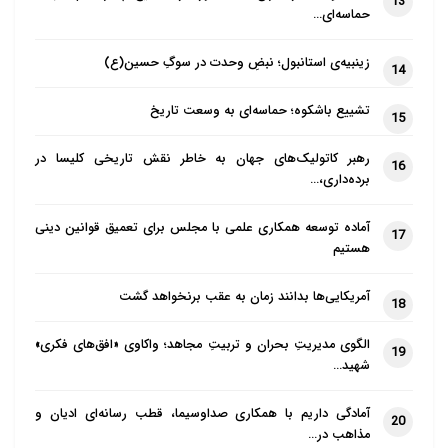
13
حماسه‌ای…
زینبیه‌ی استانبول؛ نبضِ وحدت در سوگِ حسین(ع)
14
تشییع باشکوه؛ حماسه‌ای به وسعت تاریخ
15
رهبر کاتولیک‌های جهان به خاطر نقش تاریخی کلیسا در
16
برده‌داری،…
آماده توسعه همکاری علمی با مجلس برای تعمیق قوانین دینی
17
هستیم
آمریکایی‌ها بدانند زمان به عقب برنخواهد گشت
18
الگوی مدیریتِ بحران و تربیتِ مجاهد؛ واکاوی «افق‌های فکری»
19
شهید…
آمادگی داریم با همکاری صداوسیما، قطب رسانه‌ای ادیان و
20
مذاهب در…