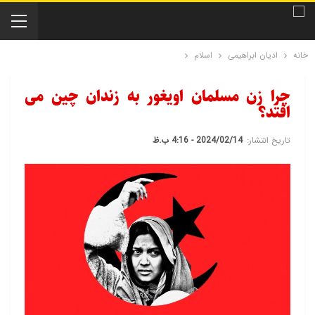
خانه
ادیان ابراهیمی
اسلام
چرا زن مسلمان اویغور به زندان چین می
افتد؟
تاریخ انتشار:
2024/02/14 - 4:16 ب.ظ