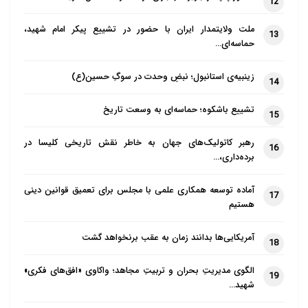
12
ملت ولایتمدار ایران با حضور در تشییع پیکر امام شهید،
13
حماسه‌ای…
زینبیه‌ی استانبول؛ نبضِ وحدت در سوگِ حسین(ع)
14
تشییع باشکوه؛ حماسه‌ای به وسعت تاریخ
15
رهبر کاتولیک‌های جهان به خاطر نقش تاریخی کلیسا در
16
برده‌داری،…
آماده توسعه همکاری علمی با مجلس برای تعمیق قوانین دینی
17
هستیم
آمریکایی‌ها بدانند زمان به عقب برنخواهد گشت
18
الگوی مدیریتِ بحران و تربیتِ مجاهد؛ واکاوی «افق‌های فکری»
19
شهید…