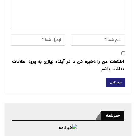
مطالب مرتبط
حمایت از اسرائیل برای یهودیان جوان آمریکایی اهمیت
کمتری…
سخنرانی‌های پاپ لئو با هوش مصنوعی درست نشده‌اند
اطلاعات من را ذخیره کن تا در آینده نیازی به ورود اطلاعات
نداشته باشم
زن دیگری به نام عزیزگل میمت به مطالعه غیرقانونی قرآن
با مادرش به مدت سه روز در فوریه ۱۹۷۶ متهم شد‌، زمانی
که او فقط پنج یا شش سال داشت. او در ۶ ژوئیه ۲۰۱۷
بازداشت و به ۱۰ سال زندان محکوم شد.
خبرنامه
زنان مسلمان ایغور همواره به شکنجه و زندان محکوم می شوند و دولت