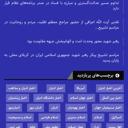
تداوم مسیر عدالت‌گستری و مبارزه با فساد در صدر برنامه‌های نظام قرار
دارد
تقدیر آیت الله اعرافی از حضور مراجع معظم تقلید، مردم و روحانیت در
مراسم تشییع…
رهبر شهید محور وحدت امت و الهام‌بخش جبهه مقاومت بود
مراسم تشییع پیکر رهبر شهید جمهوری اسلامی ایران در کربلای معلی به
پایان رسید
برچسب‌های پربازدید
آخرین اخبار ادیان
آمریکا
اخبار ادیان
اخبار ادیان و مذاهب
اخبار بین الملل
اخبار جهان اسلام
اخبار دانشگاه ادیان
اخبار زرتشتیان
اخبار مسیحیان جهان
اخبار یهودیان
ادیان
ادیان نیوز
ادیان‌نیوز
اسرائیل
اسلام
اسلام ستیزی
اسلام هراسی
اسلام و مسیحیت
اهل سنت
ایران
جهان اسلام
حقوق بشر
خانه
خبر دینی