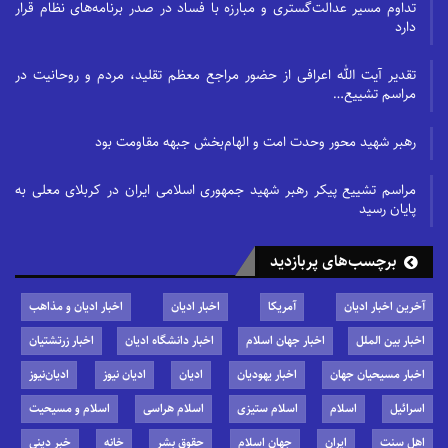
تداوم مسیر عدالت‌گستری و مبارزه با فساد در صدر برنامه‌های نظام قرار
دارد
تقدیر آیت الله اعرافی از حضور مراجع معظم تقلید، مردم و روحانیت در
مراسم تشییع…
رهبر شهید محور وحدت امت و الهام‌بخش جبهه مقاومت بود
مراسم تشییع پیکر رهبر شهید جمهوری اسلامی ایران در کربلای معلی به
پایان رسید
برچسب‌های پربازدید
آخرین اخبار ادیان
آمریکا
اخبار ادیان
اخبار ادیان و مذاهب
اخبار بین الملل
اخبار جهان اسلام
اخبار دانشگاه ادیان
اخبار زرتشتیان
اخبار مسیحیان جهان
اخبار یهودیان
ادیان
ادیان نیوز
ادیان‌نیوز
اسرائیل
اسلام
اسلام ستیزی
اسلام هراسی
اسلام و مسیحیت
اهل سنت
ایران
جهان اسلام
حقوق بشر
خانه
خبر دینی