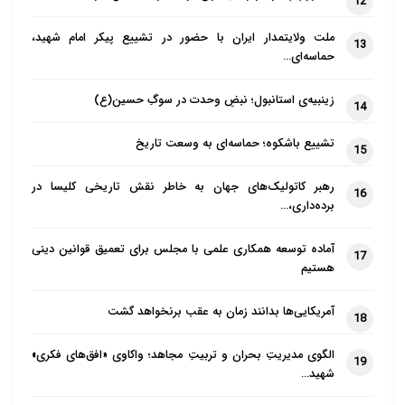
12
ملت ولایتمدار ایران با حضور در تشییع پیکر امام شهید،
13
حماسه‌ای…
زینبیه‌ی استانبول؛ نبضِ وحدت در سوگِ حسین(ع)
14
تشییع باشکوه؛ حماسه‌ای به وسعت تاریخ
15
رهبر کاتولیک‌های جهان به خاطر نقش تاریخی کلیسا در
16
برده‌داری،…
آماده توسعه همکاری علمی با مجلس برای تعمیق قوانین دینی
17
هستیم
آمریکایی‌ها بدانند زمان به عقب برنخواهد گشت
18
الگوی مدیریتِ بحران و تربیتِ مجاهد؛ واکاوی «افق‌های فکری»
19
شهید…