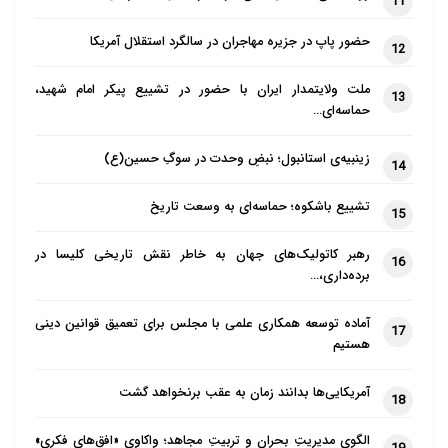
11
حضور پاپ در جزیره مهاجران در سالگرد استقلال آمریکا
12
ملت ولایتمدار ایران با حضور در تشییع پیکر امام شهید،
13
حماسه‌ای…
زینبیه‌ی استانبول؛ نبضِ وحدت در سوگِ حسین(ع)
14
تشییع باشکوه؛ حماسه‌ای به وسعت تاریخ
15
رهبر کاتولیک‌های جهان به خاطر نقش تاریخی کلیسا در
16
برده‌داری،…
آماده توسعه همکاری علمی با مجلس برای تعمیق قوانین دینی
17
هستیم
آمریکایی‌ها بدانند زمان به عقب برنخواهد گشت
18
الگوی مدیریتِ بحران و تربیتِ مجاهد؛ واکاوی «افق‌های فکری»