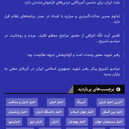
ملت ایران برای دشمن آمریکایی درس‌های فراموش‌نشدنی دارد
تداوم مسیر عدالت‌گستری و مبارزه با فساد در صدر برنامه‌های نظام قرار
دارد
تقدیر آیت الله اعرافی از حضور مراجع معظم تقلید، مردم و روحانیت در
مراسم تشییع…
رهبر شهید محور وحدت امت و الهام‌بخش جبهه مقاومت بود
مراسم تشییع پیکر رهبر شهید جمهوری اسلامی ایران در کربلای معلی به
پایان رسید
برچسب‌های پربازدید
آخرین اخبار ادیان
آمریکا
اخبار ادیان
اخبار ادیان و مذاهب
اخبار بین الملل
اخبار جهان اسلام
اخبار دانشگاه ادیان
اخبار زرتشتیان
اخبار مسیحیان جهان
اخبار یهودیان
ادیان
ادیان نیوز
ادیان‌نیوز