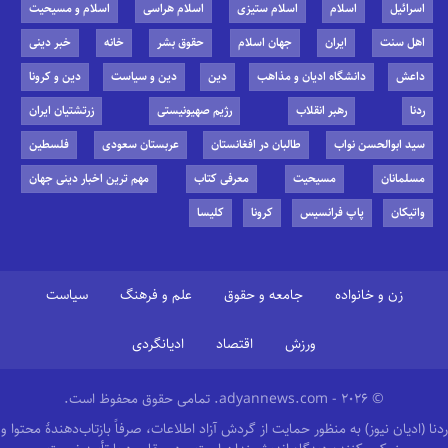
اسرائیل
اسلام
اسلام ستیزی
اسلام هراسی
اسلام و مسیحیت
اهل سنت
ایران
جهان اسلام
حقوق بشر
خانه
خبر دینی
داعش
دانشگاه ادیان و مذاهب
دین
دین و سیاست
دین و کرونا
ردنا
رهبر انقلاب
رژیم صهیونیستی
زرتشتیان ایران
سید ابوالحسن نواب
طالبان در افغانستان
عربستان سعودی
فلسطین
مسلمانان
مسیحیت
معرفی کتاب
مهم ترین اخبار دینی جهان
واتیکان
پاپ فرانسیس
کرونا
کلیسا
زن و خانواده
جامعه و حقوق
علم و فرهنگ
سیاست
ورزش
اقتصاد
ادیانگردی
© 2026 - adyannews.com. تمامی حقوق محفوظ است.
ردنا (ادیان نیوز) به منظور حمایت از گردش آزاد اطلاعات، صرفاً بازتاب‌دهندهٔ محتوا و