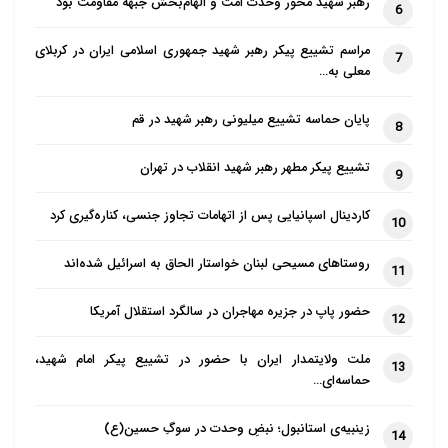
علیه وسلم بکتوه. ‌
رهبر شهید محور وحدت امت و الهام‌بخش جبهه مقاومت بود
6
ج. عن عبید بن عمیر یقول: کان الذی یشرب الخمر
مراسم تشییع پیکر رهبر شهید جمهوری اسلامی ایران در کربلای
7
معلی به…
یضربونه بأیدیهم ونعالهم، ویصکونه، فکان [ذلک] على عهد
رسول الله صلى الله علیه وسلم، وأبی بکر، وبعض إماره
پایان حماسه تشییع میلیونی رهبر شهید در قم
8
عمر، ثم خشی یغتال الرجل، فجعله أربعین سوطا، فلما
رآهم لا یتناهون جعله ستین، فلما رآهم لا یتناهون جعله
تشییع پیکر مطهر رهبر شهید انقلاب در تهران
9
ثمانین، ثم قال: هذا أدنى الحدود .
کاردینال اسپانیایی پس از اتهامات تجاوز جنسی، کناره‌گیری کرد
10
د. عن عبد الرحمن بن الأزهر قال: أتی النبی صلى الله علیه
روستاهای مسیحی لبنان خواستار الحاق به اسرائیل شده‌اند
11
وسلم بشارب یوم حنین، فقال رسول الله صلى الله علیه
وسلم للناس: (قوموا إلیه) فضربوه بنعالهم‌‌.
حضور پاپ در جزیره مهاجران در سالگرد استقلال آمریکا
12
ه. عن أبی سعید الخدری أن رسول الله صلى الله علیه
ملت ولایتمدار ایران با حضور در تشییع پیکر امام شهید،
13
وسلم ضرب فی الخمر بنعلین أربعین، فجعل عمر مکان کل
حماسه‌ای…
نعل سوطا‌‌.
زینبیه‌ی استانبول؛ نبضِ وحدت در سوگِ حسین(ع)
14