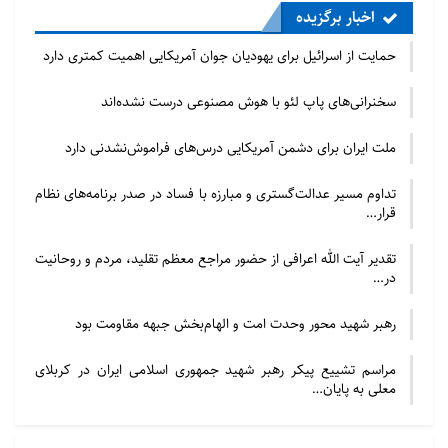
تاریخی است (بنگرید: المصنف – عبد الرزاق الصنعانی – ج
اخبار برگزیده
۷ – ص ۳۷۷؛ السنن الکبرى – أحمد بن الحسین البیهقی
حمایت از اسرائیل برای یهودیان جوان آمریکایی اهمیت کمتری دارد
– ج ۸ – ص ۳۱۸ – ۳۲۱؛ المصنف – ابن أبی شیبه
الکوفی – ج ۶ – ص ۵۰۳ – ۵۰۵).
سخنرانی‌های پاپ لئو با هوش مصنوعی درست نشده‌اند
شلاق مذکور در آیات – جلده – و سنّت رسول خدا (ص) –
ملت ایران برای دشمن آمریکایی درس‌های فراموش‌نشدنی دارد
ضربه – همان سوط در مذهب فقهی عطاء و شافعی و
تداوم مسیر عدالت‌گستری و مبارزه با فساد در صدر برنامه‌های نظام
دیگران نیست. در نگرش مذاهب فقهی مقصود از سوط
قرار…
ابزاری تابیده شده از چرم یا ریسمان است که بر بدن مجرم
تقدیر آیت الله اعرافی از حضور مراجع معظم تقلید، مردم و روحانیت
کوبیده می‌شود و اثر آن در پوست باقی می‌ماند لکن در
در…
سنّـت رسول خدا (ص) که منبع و عیار تفسیر آیات اجرای
حدود هست نه تنها این مفهوم فقهی از سوط وجود ندارد
رهبر شهید محور وحدت امت و الهام‌بخش جبهه مقاومت بود
بلکه منابع حدیثی- فقهی تصریح دارند که این معنا و
مراسم تشییع پیکر رهبر شهید جمهوری اسلامی ایران در کربلای
مصداق از سوط از عصر خلیفه دوم در فقه رایج شده است.
معلی به پایان…
در سنّت نبوی فرد مجرم را با شاخه خرما، عصای دستی،
گوشه عبا، نعلین، دست انسان یا هر آنچه به طور عادی با