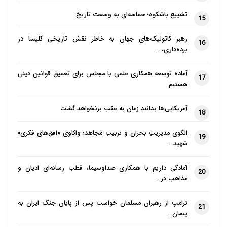
و. عن أبی هریره أن رسول الله صلى الله علیه وسلم أتى
تشییع باشکوه؛ حماسه‌ای به وسعت تاریخ
15
برجل قد شرب، فقال: (اضربوه) قال أبو هریره: فمنا الضارب
بیده، والضارب بنعله، والضارب بثوبه، فلما انصرف قال
رهبر کاتولیک‌های جهان به خاطر نقش تاریخی کلیسا در
16
برده‌داری،…
بعض القوم: أخزاک الله، فقال رسول الله صلى الله علیه
وسلم: (لا تقولوا هکذا، لا تعینوا علیه الشیطان)‌‌.
آماده توسعه همکاری علمی با مجلس برای تعمیق قوانین دینی
17
هستیم
ز. أخبرنا معمر، وابن جریج، قال: سئل ابن شهاب کم جلد
رسول الله صلى الله علیه وسلم فی الخمر؟ قال: لم یکن
آمریکایی‌ها بدانند زمان به عقب برنخواهد گشت
18
رسول الله صلى الله علیه وسلم فرض فیها حدا، کان یأمر
الگوی مدیریتِ بحران و تربیتِ مجاهد؛ واکاوی «افق‌های فکری»
من حضره، یضربون بأیدیهم ونعالهم حتى یقول رسول الله
19
شهید…
صلى الله علیه وسلم: ارفعوا، و فرض فیها أبو بکر أربعین
سوطا، و فرض فیها عمر ثمانین سوطا‌‌.
آمادگی داریم با همکاری صداوسیما، قطب رسانه‌ای ادیان و
20
مذاهب در…
تحلیل
ترامپ از رهبران مسلمان خواست پس از پایان جنگ ایران به
21
یک. در گزارش‌های فوق ابزار تنبیه مجرمان مستوجب حد
پیمان…