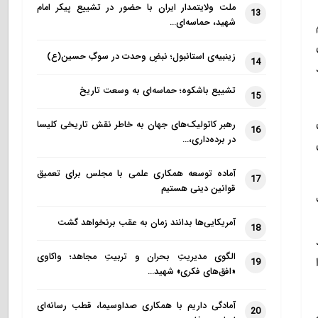
ملت ولایتمدار ایران با حضور در تشییع پیکر امام
13
شهید، حماسه‌ای…
زینبیه‌ی استانبول؛ نبضِ وحدت در سوگِ حسین(ع)
14
تشییع باشکوه؛ حماسه‌ای به وسعت تاریخ
15
رهبر کاتولیک‌های جهان به خاطر نقش تاریخی کلیسا
16
در برده‌داری،…
آماده توسعه همکاری علمی با مجلس برای تعمیق
17
قوانین دینی هستیم
آمریکایی‌ها بدانند زمان به عقب برنخواهد گشت
18
الگوی مدیریتِ بحران و تربیتِ مجاهد؛ واکاوی
19
«افق‌های فکری» شهید…
آمادگی داریم با همکاری صداوسیما، قطب رسانه‌ای
20