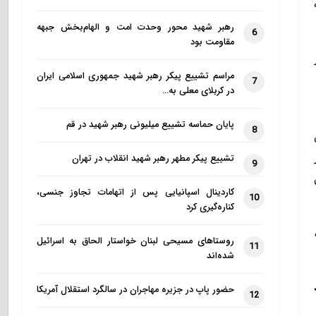
رهبر شهید محور وحدت امت و الهام‌بخش جبهه
6
مقاومت بود
مراسم تشییع پیکر رهبر شهید جمهوری اسلامی ایران
7
در کربلای معلی به…
پایان حماسه تشییع میلیونی رهبر شهید در قم
8
تشییع پیکر مطهر رهبر شهید انقلاب در تهران
9
کاردینال اسپانیایی پس از اتهامات تجاوز جنسی،
10
کناره‌گیری کرد
روستاهای مسیحی لبنان خواستار الحاق به اسرائیل
11
شده‌اند
حضور پاپ در جزیره مهاجران در سالگرد استقلال آمریکا
12