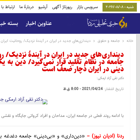
سرویس بازار
رپورتاژ آگهی
آرشیو
دربارۀ ما
ارتباط با 
شنبه - 2026/08/08
عناوین اخبار
بسته خب
خانه
جامعه و حقوق
دینداری‌های جدید در ایران در آیندۀ‌ نزدیک/ روحانیت ایر
دینداری‌های جدید در ایران در آیندۀ‌ نزدیک/ ر
جامعه در نظام تقلید قرار نمی‌گیرد/ دین ب
دینی در ایران دچار ضعف است
دکتر تقی آزاد ارمکی:
تاریخ انتشار:
2021/04/24 - 8:00 ق.ظ
با ادامه روند فعلی در جامعه ایران، مداحان و افراد کرواتی جایگاه و نقشی
ردنا (ادیان نیوز)
–
«دین‌داری» و «بی‌دینی» جامعه دغدغه ب