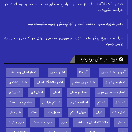
تقدیر آیت الله اعرافی از حضور مراجع معظم تقلید، مردم و روحانیت در
مراسم تشییع…
رهبر شهید محور وحدت امت و الهام‌بخش جبهه مقاومت بود
مراسم تشییع پیکر رهبر شهید جمهوری اسلامی ایران در کربلای معلی به
پایان رسید
برچسب‌های پربازدید
آخرین اخبار ادیان
آمریکا
اخبار ادیان
اخبار ادیان و مذاهب
اخبار بین الملل
اخبار جهان اسلام
اخبار دانشگاه ادیان
اخبار زرتشتیان
اخبار مسیحیان جهان
اخبار یهودیان
ادیان
ادیان نیوز
ادیان‌نیوز
اسرائیل
اسلام
اسلام ستیزی
اسلام هراسی
اسلام و مسیحیت
اهل سنت
ایران
جهان اسلام
حقوق بشر
خانه
خبر دینی
داعش
دانشگاه ادیان و مذاهب
دین
دین و سیاست
دین و کرونا