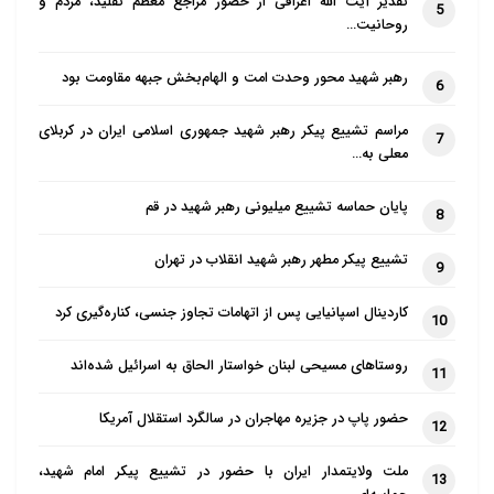
تقدیر آیت الله اعرافی از حضور مراجع معظم تقلید، مردم و
5
این خود نشان می دهد چین برای عضویت در شورای حقوق
روحانیت…
بشر سازمان ملل از حمایت بسیار کمی برخوردار می باشد.
رهبر شهید محور وحدت امت و الهام‌بخش جبهه مقاومت بود
6
گروه های حقوق بشری همچنین خواستار خالی نگهداشتن
کرسی چهارم و عدم رأی مثبت به چین برای عضویت در
مراسم تشییع پیکر رهبر شهید جمهوری اسلامی ایران در کربلای
7
معلی به…
شورای حقوق بشر سازمان ملل شدند.
پایان حماسه تشییع میلیونی رهبر شهید در قم
منبع: سرویس ترجمه ردنا
8
تشییع پیکر مطهر رهبر شهید انقلاب در تهران
9
کاردینال اسپانیایی پس از اتهامات تجاوز جنسی، کناره‌گیری کرد
10
روستاهای مسیحی لبنان خواستار الحاق به اسرائیل شده‌اند
11
حضور پاپ در جزیره مهاجران در سالگرد استقلال آمریکا
12
ملت ولایتمدار ایران با حضور در تشییع پیکر امام شهید،
13