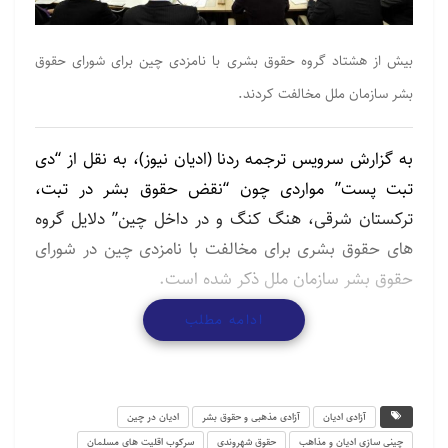
بیش از هشتاد گروه حقوق بشری با نامزدی چین برای شورای حقوق
بشر سازمان ملل مخالفت کردند.
به گزارش سرویس ترجمه ردنا (ادیان نیوز)، به نقل از “دی
تبت پست” مواردی چون “نقض حقوق بشر در تبت،
ترکستان شرقی، هنگ کنگ و در داخل چین” دلایل گروه
های حقوق بشری برای مخالفت با نامزدی چین در شورای
حقوق بشر سازمان ملل ذکر شده است.
ادامه مطلب
گروه‌های ذکر شده تأکید کردند از آنجایی‌که چین خود
ناقض حقوق بشر می‌باشد، نمی‌تواند گزینه خوبی برای
نامزدی در شورای حقوق بشر سازمان ملل به حساب آید و
وظایف توسعه و حفاظت از حقوق بشر در دنیا را به طور
آزادی ادیان
آزادی مذهبی و حقوق بشر
ادیان در چین
شایسته انجام دهد.
چینی سازی ادیان و مذاهب
حقوق شهروندی
سرکوب اقلیت های مسلمان