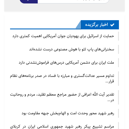
صفر تا صد محدودیت ادیان در حکومت اسلامی
2024/07/28 - 22:14
اخبار برگزیده
چرا زن مسلمان اویغور به زندان چین می افتد؟
حمایت از اسرائیل برای یهودیان جوان آمریکایی اهمیت کمتری دارد
2024/02/14 - 16:16
سخنرانی‌های پاپ لئو با هوش مصنوعی درست نشده‌اند
امضاء کنندگان همچنین تاکید کردند چین برای خاموش
ملت ایران برای دشمن آمریکایی درس‌های فراموش‌نشدنی دارد
کردن صدای جامعه مدنی در سازمان ملل از زور استفاده
کرده و به جز در سال 2018 و آن هم به صورت بسیار
تداوم مسیر عدالت‌گستری و مبارزه با فساد در صدر برنامه‌های نظام
قرار…
محدود و کنترل شده به هیچ کارشناس حقوق بشری اجازه
بازدید از اوضاع داخلی خود در زمینه حقوق بشری را نداده
تقدیر آیت الله اعرافی از حضور مراجع معظم تقلید، مردم و روحانیت
است.
در…
رهبر شهید محور وحدت امت و الهام‌بخش جبهه مقاومت بود
بیش از چهل کارشناس حقوق بشری تاکید کردند اقدامات
عاجل برای حفاظت از آزادی های اساسی در چین می
مراسم تشییع پیکر رهبر شهید جمهوری اسلامی ایران در کربلای